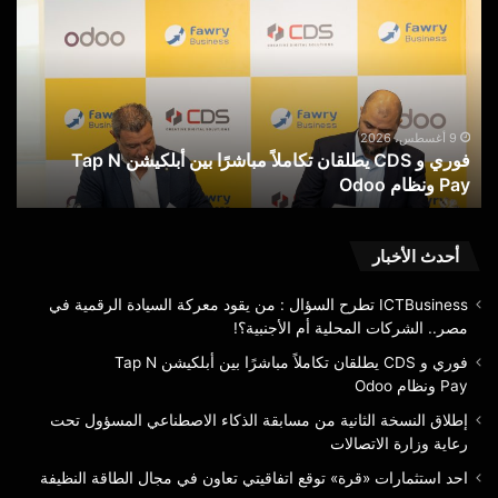
CDS يطلقان
الثا
تكاملاً
من
مباشرًا
مسا
بين
الذك
أبلكيشن Tap
الا
N
الم
9 أغسطس، 2026
فوري و CDS يطلقان تكاملاً مباشرًا بين أبلكيشن Tap N
إ
Pay ونظام Odoo
تح
Pay ونظام Odoo
ت
رعا
وزا
الا
أحدث الأخبار
ICTBusiness تطرح السؤال : من يقود معركة السيادة الرقمية في
مصر.. الشركات المحلية أم الأجنبية؟!
فوري و CDS يطلقان تكاملاً مباشرًا بين أبلكيشن Tap N
Pay ونظام Odoo
إطلاق النسخة الثانية من مسابقة الذكاء الاصطناعي المسؤول تحت
رعاية وزارة الاتصالات
احد استثمارات «قرة» توقع اتفاقيتي تعاون في مجال الطاقة النظيفة