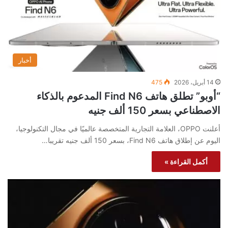
أخبار
14 أبريل، 2026
475
“أوبو” تطلق هاتف Find N6 المدعوم بالذكاء
الاصطناعي بسعر 150 ألف جنيه
أعلنت OPPO، العلامة التجارية المتخصصة عالميًا في مجال التكنولوجيا،
اليوم عن إطلاق هاتف Find N6، بسعر 150 ألف جنيه تقريبا…
أكمل القراءة »