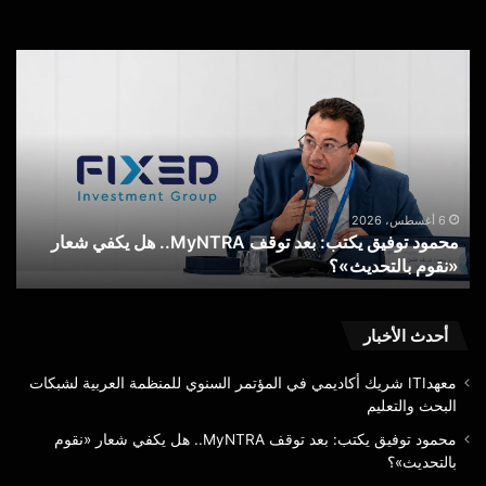
عاجل
..تطبيق
MY
NTRA
يستعيد
كفاءته
في
خدمة
6 أغسطس، 2026
محمود توفيق يكتب: بعد توقف MyNTRA.. هل يكفي شعار
الاستعلام
تحديث»؟
عن خطوط المح
عن
خطوط
المحمول
المسجلة
أحدث الأخبار
معهدITI شريك أكاديمي في المؤتمر السنوي للمنظمة العربية لشبكات
البحث والتعليم
محمود توفيق يكتب: بعد توقف MyNTRA.. هل يكفي شعار «نقوم
بالتحديث»؟