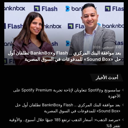
«مرصد
الذهب»:
أسعار
الذهب
ترتفع
185
جنيهًا
خلال
9 أغسطس، 2026
ركزي .. Flash وBanknBox تطلقان أول
«مرصد الذهب»: أسعار الذهب ترتفع 185 جنيهًا خلال 
أسبوع..
والأوقية تقفز 8%
والأوقية
تقفز
8%
أحدث الأخبار
سامسونج وSpotify تتعاونان لإتاحة تجربة Spotify Premium على
الأجهزة
بعد موافقة البنك المركزي .. Flash وBanknBox تطلقان أول حل
«Sound Box» للمدفوعات في السوق المصرية
«مرصد الذهب»: أسعار الذهب ترتفع 185 جنيهًا خلال أسبوع.. والأوقية
تقفز 8%