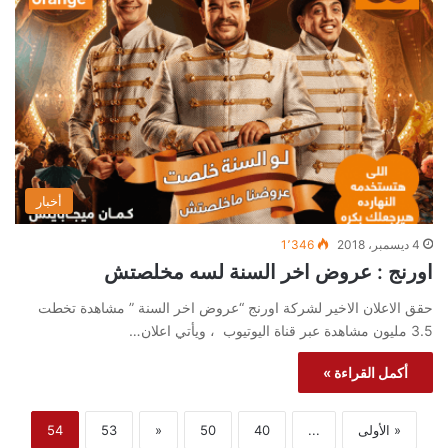
أخبار
4 ديسمبر، 2018
1٬346
اورنج : عروض اخر السنة لسه مخلصتش
حقق الاعلان الاخير لشركة اورنج “عروض اخر السنة ” مشاهدة تخطت
3.5 مليون مشاهدة عبر قناة اليوتيوب ، ويأتي اعلان…
أكمل القراءة »
« الأولى
...
40
50
«
53
54