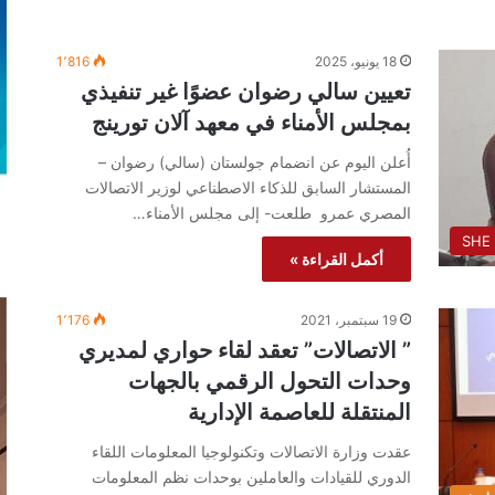
18 يونيو، 2025
1٬816
تعيين سالي رضوان عضوًا غير تنفيذي
بمجلس الأمناء في معهد آلان تورينج
أُعلن اليوم عن انضمام جولستان (سالي) رضوان –
المستشار السابق للذكاء الاصطناعي لوزير الاتصالات
المصري عمرو طلعت- إلى مجلس الأمناء…
SHE
أكمل القراءة »
19 سبتمبر، 2021
1٬176
” الاتصالات” تعقد لقاء حواري لمديري
وحدات التحول الرقمي بالجهات
المنتقلة للعاصمة الإدارية
عقدت وزارة الاتصالات وتكنولوجيا المعلومات اللقاء
الدوري للقيادات والعاملين بوحدات نظم المعلومات