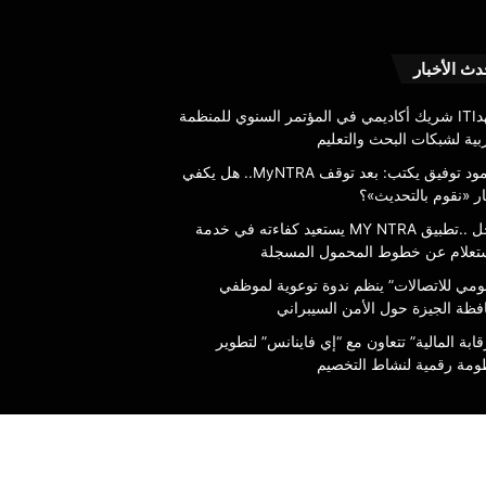
“القومي
دث الأخبار
للاتصالات”
ينظم
معهدITI شريك أكاديمي في المؤتمر السنوي للمنظمة
ندوة
بية لشبكات البحث والتعليم
توعوية
محمود توفيق يكتب: بعد توقف MyNTRA.. هل يكفي
لموظفي
6 أغسطس، 2026
ر «نقوم بالتحديث»؟
محافظة
عاجل ..تطبيق MY NTRA يستعيد كفاءته
“القومي للاتصالات” ينظم
الجيزة
عاجل ..تطبيق MY NTRA يستعيد كفاءته في خدمة
ة الاستعلام عن خطوط المحمول
لموظفي محافظة الجيزة 
حول
ستعلام عن خطوط المحمول المسجلة
ة
السيبراني
الأمن
قومي للاتصالات” ينظم ندوة توعوية لموظفي
السيبراني
فظة الجيزة حول الأمن السيبراني
قابة المالية” تتعاون مع “إي فاينانس” لتطوير
ومة رقمية لنشاط التخصيم