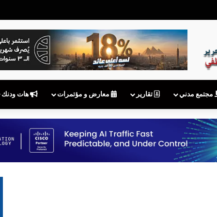
بعد توقف MyNTRA.. هل يكفي شعار «نقوم بالتحديث»؟
مجتمع مدني
تقارير
معارض و مؤتمرات
هات ودنك