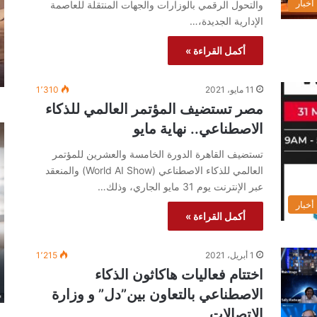
أخبار
والتحول الرقمي بالوزارات والجهات المنتقلة للعاصمة
الإدارية الجديدة،…
أكمل القراءة »
11 مايو، 2021
1٬310
مصر تستضيف المؤتمر العالمي للذكاء
الاصطناعي.. نهاية مايو
تستضيف القاهرة الدورة الخامسة والعشرين للمؤتمر
العالمي للذكاء الاصطناعي (World AI Show) والمنعقد
عبر الإنترنت يوم 31 مايو الجاري، وذلك…
أخبار
أكمل القراءة »
1 أبريل، 2021
1٬215
اختتام فعاليات هاكاثون الذكاء
الاصطناعي بالتعاون بين”دل” و وزارة
الاتصالات