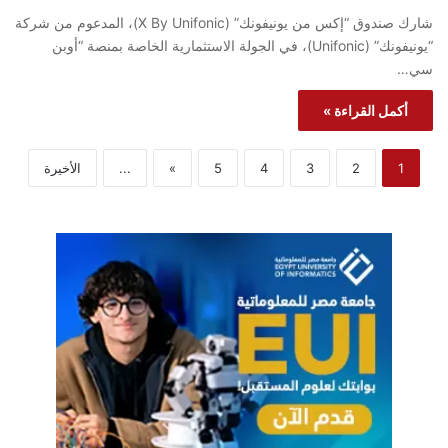
شارك صندوق “إكس من يونيفونك” (X By Unifonic)، المدعوم من شركة
“يونيفونك” (Unifonic)، في الجولة الاستثمارية الخاصة بمنصة “أوبن
سي…
أكمل القراءة »
1
2
3
4
5
»
...
الأخيرة