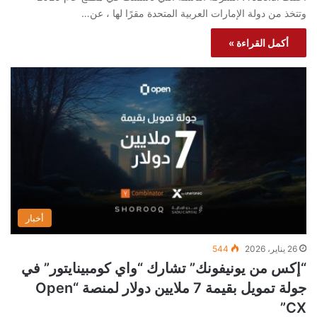
وتتخذ من دولة الإمارات العربية المتحدة مقرًا لها ، عن…
أكمل القراءة »
أخبار
26 يناير، 2026
544
“إكس من يونيفونك” تشارك “واي كومبينايتور” في
جولة تمويل بقيمة 7 ملايين دولار لمنصة “Open
CX”