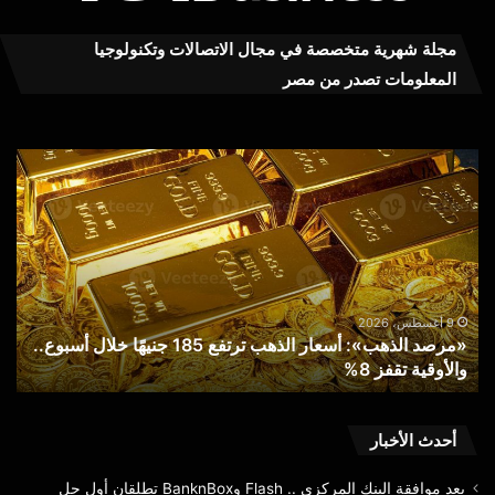
مجلة شهرية متخصصة في مجال الاتصالات وتكنولوجيا
المعلومات تصدر من مصر
«مرصد
رئي
الذهب»:
«ات
أسعار
الب
الذهب
5
ترتفع
سبت
26
185
جنيهًا
بدء
خلال
تطب
9 أغسطس، 2026
ول
«مرصد الذهب»: أسعار الذهب ترتفع 185 جنيهًا خلال أسبوع..
أسبوع..
الب
والأوقية تقفز 8%
ا
والأوقية
البي
تقفز
لخ
8%
الم
أحدث الأخبار
بعد موافقة البنك المركزي .. Flash وBanknBox تطلقان أول حل