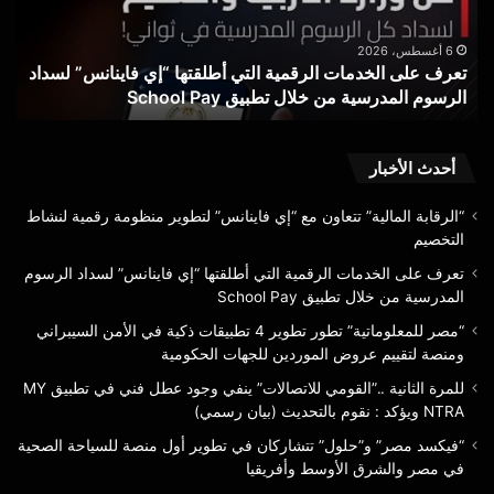
أطلقتها
تطب
“إي
ذكي
فاينانس”
في
6 أغسطس، 2026
تعرف على الخدمات الرقمية التي أطلقتها “إي فاينانس” لسداد
لسداد
الأ
الرسوم المدرسية من خلال تطبيق School Pay
ا
الرسوم
الس
المدرسية
ومن
من
لتق
خلال
عر
أحدث الأخبار
تطبيق
الم
School
للج
“الرقابة المالية” تتعاون مع “إي فاينانس” لتطوير منظومة رقمية لنشاط
Pay
الح
التخصيم
تعرف على الخدمات الرقمية التي أطلقتها “إي فاينانس” لسداد الرسوم
المدرسية من خلال تطبيق School Pay
“مصر للمعلوماتية” تطور تطوير 4 تطبيقات ذكية في الأمن السيبراني
ومنصة لتقييم عروض الموردين للجهات الحكومية
للمرة الثانية ..”القومي للاتصالات” ينفي وجود عطل فني في تطبيق MY
NTRA ويؤكد : نقوم بالتحديث (بيان رسمي)
“فيكسد مصر” و”حلول” تتشاركان في تطوير أول منصة للسياحة الصحية
في مصر والشرق الأوسط وأفريقيا