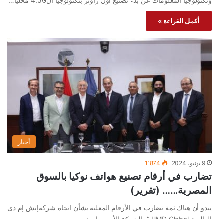
وتكنولوجيا المعلومات عن بدء تصنيع أول راوتر بتكنولوجيا ال4.5G محلياً…
أكمل القراءة »
أخبار
9 يونيو، 2024
1٬874
تضارب في أرقام تصنيع هواتف نوكيا بالسوق
المصرية…… (تقرير)
يبدو أن هناك ثمة تضارب في الأرقام المعلنة بشأن اتجاه شركةإتش إم دى
العالمية HMD Global “، الشركة الأم وصاحبة…