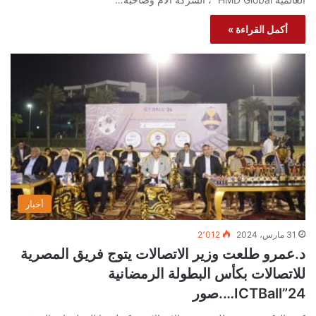
أكمل القراءة »
أخبار
31 مارس، 2024
2٬012
د.عمرو طلعت وزير الاتصالات يتوج فريق المصرية
للاتصالات بكأس البطولة الرمضانية
ICTBall”24….صور