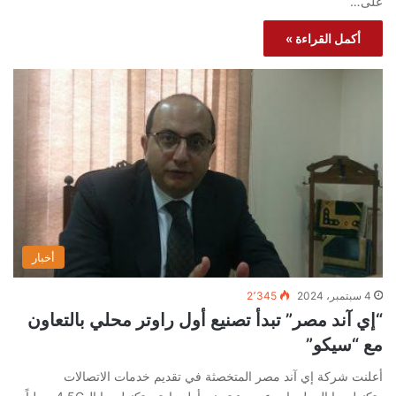
على…
أكمل القراءة »
أخبار
4 سبتمبر، 2024
2٬345
“إي آند مصر” تبدأ تصنيع أول راوتر محلي بالتعاون
مع “سيكو”
أعلنت شركة إي آند مصر المتخصثة في تقديم خدمات الاتصالات