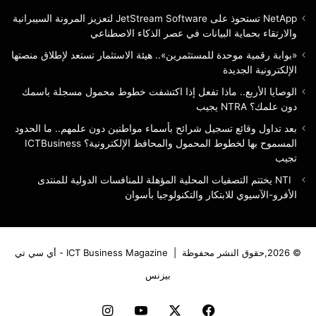
يجيب
NetApp تستحوذ على JetStream Software لتعزيز المرونة السيبرانية
والارتقاء بحماية البيانات في عصر الذكاء الاصطناعي
«بوابة رقمية موحدة للمستثمرين».. هيئة الاستثمار تستعد لإطلاق منصتها
الإلكترونية الجديدة
الوصايا الأربع.. ماذا تفعل إذا اكتشفت خطوط محمول مسجلة باسمك
دون علمك؟ NTRA يجيب
بعد تداول وقائع تسجيل شرائح بأسماء مواطنين دون علمهم.. ما الحدود
المسموح بها لخطوط المحمول والمحافظ الإلكترونية؟ ICTBusiness
تجيب
NTI يختتم التصفيات المحلية المؤهلة للمنافسات الدولية للمنتدى
الأفرو-الآسيوي للابتكار والتكنولوجيا بأسوان
© 2026,حقوق النشر محفوظة |
ICT Business Magazine - أي سي تي
بيزنس
فيسبوك
‫X
‫YouTube
انستقرام