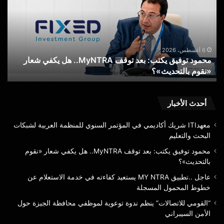
بعد
RA
توقف
يست
MyNTRA..
كفا
هل
في
يكفي
خدم
6 أغسطس، 2026
محمود توفيق يكتب: بعد توقف MyNTRA.. هل يكفي شعار
شعار
الا
«نقوم بالتحديث»؟
ع
«نقوم
عن
بالتحديث»؟
خط
الم
الم
أحدث الأخبار
معهدITI شريك أكاديمي في المؤتمر السنوي للمنظمة العربية لشبكات
البحث والتعليم
محمود توفيق يكتب: بعد توقف MyNTRA.. هل يكفي شعار «نقوم
بالتحديث»؟
عاجل ..تطبيق MY NTRA يستعيد كفاءته في خدمة الاستعلام عن
خطوط المحمول المسجلة
“القومي للاتصالات” ينظم ندوة توعوية لموظفي محافظة الجيزة حول
الأمن السيبراني