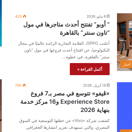
6 مايو، 2026
423
” أوبو” تفتتح أحدث متاجرها في مول
“تاون سنتر” بالقاهرة
أعلنت OPPO، العلامة التجارية الرائدة عالميًا في مجال
التكنولوجيا، عن افتتاح أحدث فروعها في مول “تاون
سنتر” بالقاهرة، في خطوة…
أخبار
أكمل القراءة »
16 أبريل، 2026
760
«ڤيفو» تتوسع في مصر بـ7 فروع
Experience Store و16 مركز خدمة
بنهاية 2026
كشفت شركة «Vivo» عن خطتها التوسعية في السوق
المصري، والتي تستهدف تعزيز انتشارها الجغرافي