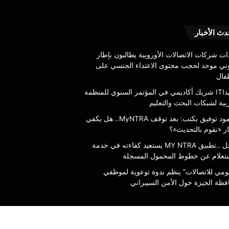
عاجل
دث الأخبار
..تطبيق
MY
ات شركات الاتصالات الأوروبية يطالبون بإطار
NTRA
وني موحد لحجب محتوى الاعتداء الجنسي على
يستعيد
طفال
كفاءته
6 أغسطس، 2026
معهدITI شريك أكاديمي في المؤتمر السنوي للمنظمة
في
بية لشبكات البحث والتعليم
خدمة
محمود توفيق يكتب: بعد توقف MyNTRA..
في خدمة الاستعلام عن
الاستعلام
محمود توفيق يكتب: بعد توقف MyNTRA.. هل يكفي
ي شعار «نقوم بالتحديث»؟
المسجلة
عن
ر «نقوم بالتحديث»؟
خطوط
عاجل ..تطبيق MY NTRA يستعيد كفاءته في خدمة
المحمول
ستعلام عن خطوط المحمول المسجلة
المسجلة
قومي للاتصالات” ينظم ندوة توعوية لموظفي
فظة الجيزة حول الأمن السيبراني