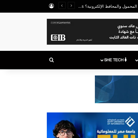
تسجيل الدخول
بعد تداول وقائع تسجيل شرائح بأسماء مواطنين دون علمهم.. ما الحدود المسموح بها لخطوط المحمول والمحافظ الإلكترونية؟ ICTBusiness تجيب
بحث عن
SHE TECH