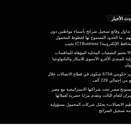
سامسونج
دث الأخبار
6754
مصر
تجدد
 تداول وقائع تسجيل شرائح بأسماء مواطنين دون
شراكتها
هم.. ما الحدود المسموح بها لخطوط المحمول
الاستراتيجية
فظ الإلكترونية؟ ICTBusiness تجيب
مع
8 أغسطس، 2026
NTI يختتم التصفيات المحلية المؤهلة للمنافسات
مصر
سامسونج مصر تجدد شراك
لية للمنتدى الأفرو-الآسيوي للابتكار والتكنولوجيا
للطيران
تقرير حكومي:6754 شكوى في قطاع
مع مصر للطيران للعام ال
وان
للعام
 خلال يوليو من إجمالي 229 ألف
حصرية لعملائها
الثالث
تقرير حكومي:6754 شكوى في قطاع الاتصالات خلال
وتقدم
 من إجمالي 229 ألف
مزايا
سونج مصر تجدد شراكتها الاستراتيجية مع مصر
حصرية
ران للعام الثالث وتقدم مزايا حصرية لعملائها
لعملائها
ظيم الاتصالات» يحمّل شركات المحمول مسؤولية
مة تسجيل الشرائح