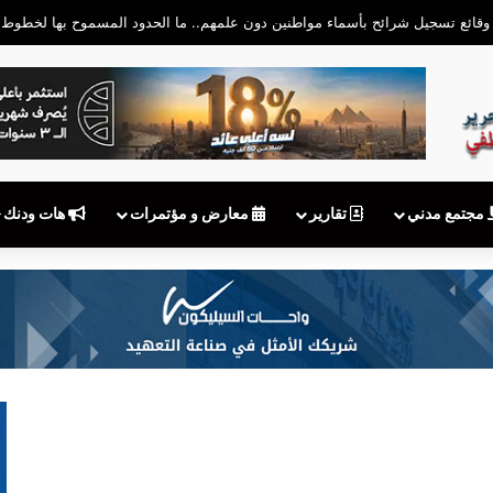
مجتمع مدني
تقارير
معارض و مؤتمرات
هات ودنك