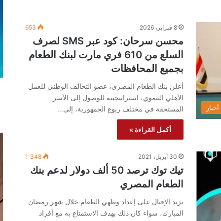
8 فبراير، 2026
653
محسن سرحان: كود عبر SMS لصرف
السلع من 610 فري مارت لبنك الطعام
بجميع المحافظات
أعلن بنك الطعام المصري، عضو التحالف الوطني للعمل
الأهلي التنموي، استراتيجيته للوصول إلى الأسر
أخبار
المستحقة في مختلف ربوع الجمهورية، إلى…
أكمل القراءة »
30 أبريل، 2021
1٬348
تيك توك ترصد 50 ألف دولار لدعم بنك
الطعام المصري
يزيد الإقبال على إعداد وطهي الطعام خلال شهر رمضان
المبارك، سواء كان ذلك بهدف الاستمتاع به مع أفراد