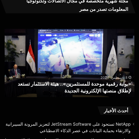
مجلة شهرية متخصصة في مجال الاتصالات وتكنولوجيا
المعلومات تصدر من مصر
الوصايا
الأربع..
ماذا
تفعل
إذا
اكتشفت
خطوط
محمول
8 أغسطس، 2026
ستعد
الوصايا الأربع.. ماذا تفعل إذا اكتشفت خطوط محمول مس
مسجلة
باسمك دون علمك؟ NTRA يجيب
باسمك
دون
علمك؟
NTRA
أحدث الأخبار
يجيب
NetApp تستحوذ على JetStream Software لتعزيز المرونة السيبرانية
والارتقاء بحماية البيانات في عصر الذكاء الاصطناعي