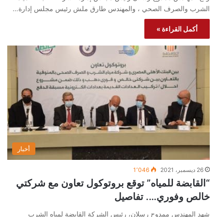
الشرب والصرف الصحي ، والمهندس طارق ملش رئيس مجلس إدارة…
أكمل القراءة »
أخبار
26 ديسمبر، 2021
1٬046
“القابضة للمياه” توقع بروتوكول تعاون مع شركتي
خالص وفوري…. تفاصيل
شهد المهندس ممدوح رسلان، رئيس الشركة القابضة لمياه الشرب