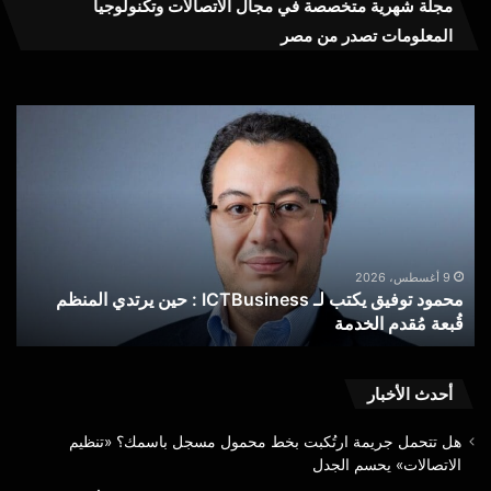
مجلة شهرية متخصصة في مجال الاتصالات وتكنولوجيا
المعلومات تصدر من مصر
“القومي
للاتصالات”
يعزز
حوكمة
خطوط
المحمول
بإتاحة
التحقق
9 أغسطس، 2026
 لـ ICTBusiness : حين يرتدي المنظم
“القومي للاتصالات” يعزز حوكمة خطوط المحمول 
البيومتري
التحقق البيومتري عبر تطبيق My NTRA
عبر
تطبيق
My
NTRA
أحدث الأخبار
هل تتحمل جريمة ارتُكبت بخط محمول مسجل باسمك؟ «تنظيم
الاتصالات» يحسم الجدل