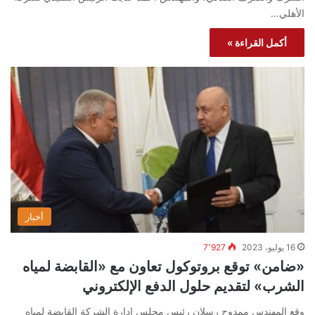
الأهلي…
أكمل القراءة »
أخبار
16 يوليو، 2023
7٬927
«ضامن» توقع بروتوكول تعاون مع «القابضة لمياه
الشرب» لتقديم حلول الدفع الإلكتروني
وقع المهندس ممدوح رسلان رئيس مجلس إدارة الشركة القابضة لمياه