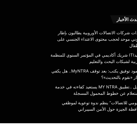
عاجل
دث الأخبار
..تطبيق
MY
ات شركات الاتصالات الأوروبية يطالبون بإطار
NTRA
وني موحد لحجب محتوى الاعتداء الجنسي على
يستعيد
طفال
كفاءته
6 أغسطس، 2026
معهدITI شريك أكاديمي في المؤتمر السنوي للمنظمة
في
بية لشبكات البحث والتعليم
خدمة
محمود توفيق يكتب: بعد توقف MyNTRA..
في خدمة الاستعلام عن
الاستعلام
محمود توفيق يكتب: بعد توقف MyNTRA.. هل يكفي
ي شعار «نقوم بالتحديث»؟
المسجلة
عن
ر «نقوم بالتحديث»؟
خطوط
عاجل ..تطبيق MY NTRA يستعيد كفاءته في خدمة
المحمول
ستعلام عن خطوط المحمول المسجلة
المسجلة
قومي للاتصالات” ينظم ندوة توعوية لموظفي
فظة الجيزة حول الأمن السيبراني