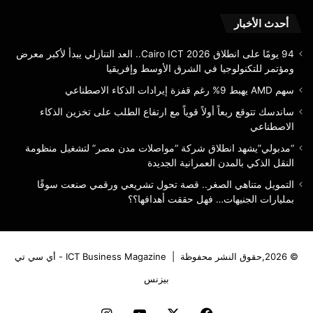
الا
أحدث الأخبار
94 يومًا على انطلاق Cairo ICT 2026.. العد التنازلي يبدأ لأكبر معرض
ومؤتمر للتكنولوجيا في الشرق الأوسط وإفريقيا
سهم AMD يهبط 9% رغم قفزة إيرادات الذكاء الاصطناعي
ساندسك تتوقع ربعاً أولاً قوياً مع ارتفاع الطلب على تخزين الذكاء
الاصطناعي
“مدبولي”يشهد انطلاق شركة “مواصلات مدن مصر” لتشغيل منظومة
النقل الذكي بالمدن العمرانية الجديدة
التمويل متناهي الصغر.. قصة تحول تشريعي ورقمي صنعت سوقًا
بمليارات الجنيهات… فهل حققت أهدافها؟؟
© 2026,حقوق النشر محفوظة |
ICT Business Magazine - أي سي تي
بيزنس
فيسبوك
‫X
‫YouTube
انستقرام