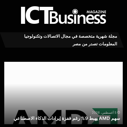
مجلة شهرية متخصصة في مجال الاتصالات وتكنولوجيا
المعلومات تصدر من مصر
سهم
سا
AMD
تتو
يهبط
ربعا
9%
أولاً
رغم
قويا
قفزة
مع
إيرادات
ارت
الذكاء
الط
س
الاصطناعي
على
5 أغسطس، 2026
سهم AMD يهبط 9% رغم قفزة إيرادات الذكاء الاصطناعي
ا
تخز
الذك