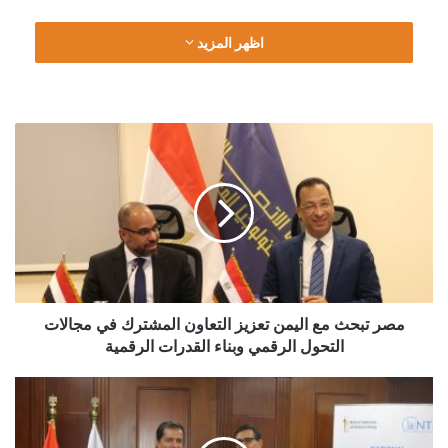
وأضاف أن القرار يمثل عاملًا مهمًا في دعم القوة الشرائية، ليس
اظهر المزيد
فقط من خلال تسهيل عملية التسوق، ولكن أيضًا عبر زيادة فرص
العمل، خاصة في الفترات المسائية، حيث يتيح تمديد ساعات العمل
فرصًا إضافية للعمالة بنظام الورديات أو العمل الجزئي.
مصر
تبحث
مع
اليمن تعزيز
التعاون
المشترك
في
مجالات
التحول
الرقمي
مصر تبحث مع اليمن تعزيز التعاون المشترك في مجالات
وبناء
التحول الرقمي وبناء القدرات الرقمية
القدرات
الرقمية
NTI
يحصد
أرفع