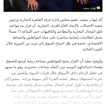
ايهاب سعيد
أكد إيهاب سعيد، عضو مجلس إدارة غرفة القاهرة التجارية ورئيس
شعبة الاتصالات بالاتحاد العام للغرف التجارية، أن قرار مد مواعيد
غلق المحال التجارية والمطاعم والكافيهات حتى الساعة 11 مساءً
يحمل انعكاسات إيجابية مباشرة على حياة المواطنين والنشاط
الاقتصادي، خاصة في ظل احتياج السوق إلى مزيد من المرونة خلال
الفترة الحالية.
وأوضح سعيد أن القرار يمنح المواطنين مساحة زمنية أوسع للتسوق
وقضاء احتياجاتهم اليومية دون التقيّد بساعات محدودة، وهو ما يسهم
في تقليل الزحام داخل الأسواق خلال فترات الذروة، ويُحسن من
تجربة المستهلك ويجعل عملية الشراء أكثر سهولة وراحة ، مشيرا إلى
أن إتاحة وقت أطول لعمل المحال ينعكس بشكل واضح على تنشيط
حركة البيع والشراء، حيث يتم توزيع الطلب الاستهلاكي على مدار
اليوم بدلًا من تركزه في أوقات قصيرة، وهو ما يؤدي إلى زيادة
معدلات الإقبال داخل الأسواق ويدعم استقرار النشاط التجاري.