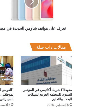
الجديدة
في
مصر
تعرف على هواتف شاومي الجديدة في مص
مقالات ذات صلة
معهدITI شريك أكاديمي في المؤتمر
“القومي لل
السنوي للمنظمة العربية لشبكات
لموظفي مح
البحث والتعليم
السيبراني
6 أغسطس، 2026
6 أغسطس، 2026