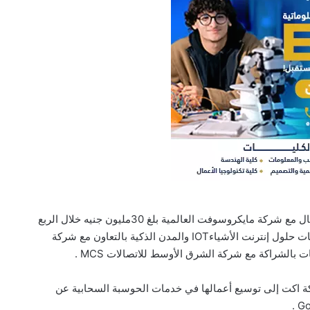
وأضاف منسي قائلًا : إن الشركة حققت حجم أعمال مع شركة مايكروسوفت العالمية بلغ 30مليون جنيه خلال الربع
الأول من هذا العام ، وستتجه الشركة لتقديم خدمات حلول إنترنت الأشياءIOT والمدن الذكية بالتعاون مع شركة
 بالشراكة مع شركة الشرق الأوسط للاتصالات MCS .
ة اكت إلى توسيع أعمالها في خدمات الحوسبة السحابية عن