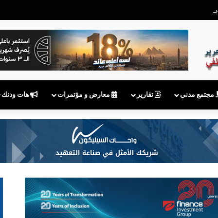
بعد توقف MyNTRA.. هل يكفي شعار «نقوم بالتحديث»؟
مجتمع مدني
تقارير
معارض و مؤتمرات
هات ودنك