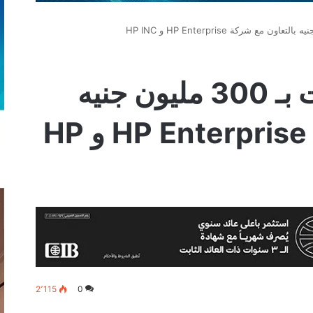
“اكت” تنفذ عمليات بـ 300 مليون جنيه
بالتعاون مع شركة HP Enterprise و HP
2٬115
0
‫
لينكدإن
بينتيريست
‫Pocket