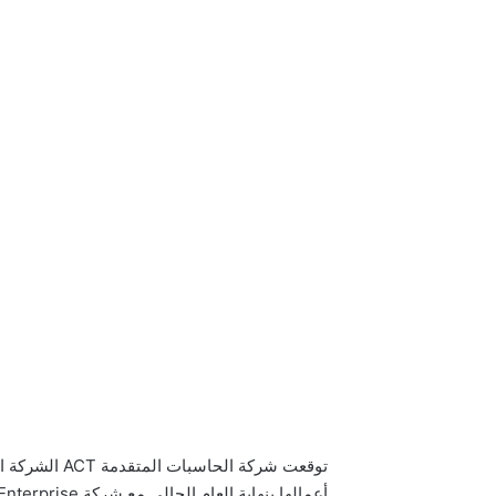
توقعت شركة ال
أعمالها بنهاية العام الحالي مع شركة HP Enterprise وشركة HP INC أكثر من 300 مليون جنيه .