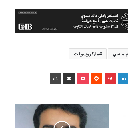
م منسي
مايكروسوفت
لينكدإن
بينتيريست
‫Pocket
مشاركة عبر البريد
طباعة
المناطق
التكنولوجية
...دعوة
للبناء