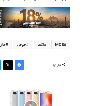
MCS
اكت
جوجل
حاز
فيسبوك
‫X
شاركها
تعرف
على
هواتف
شاومي