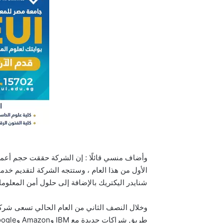
شنايدر اليكتريك بالإضافة إلى حلول أمن المعلومات
وخلال النصف الثاني من العام الحالي تسعى شرك
طريق شراكات جديدة مع IBM وAmazon وGoogle .