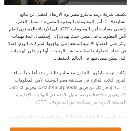
تكشف شركة تريند مايكرو مصر يوم الاربعاء المقبل عن نتائج
مسابقةCTF أمن المعلومات الوطنية المصرية – امسك العلم ،
وتسعى مسابقة أمن المعلومات
CTF
، إلى الارتقاء بالمستوى العام
لأمن المعلومات فى مصر، حيث تهدف إلى إستكمال عدة مهمات
تركز على القضايا الأمنية الملحة التى تواجهها الشركات اليوم، فضلا
عن اتخاذ الخطوات المناسبة لشن الهجمات أو الرد على الهجمات
التى يمكن مصادفتها فى العالم الحقيقى
.
وكانت تريند مايكرو بالتعاون مع سايبر تالنتس، قد أعلنت أسماء
الفرق الثلاث الفائزة في مسابقة مصر الوطنية لأمن المعلومات
(CTF)؛ إذ فاز كل من فريق 0xM3t4m0rph0s1s، وفريق District
12، وفريق IonFox بفرصة تمثيل بلادهم في النهائيات الإقليمية
للمنطقة العربية من مسابقة أمن المعلومات (CTF).
يتألف فريق 0xM3t4m0rph0s1s من إبراهيم مسعد (قائد الفريق)
ومحمود جمال، وعلي أنور، وعبد الرحمن شرشر، بينما يضم فريق