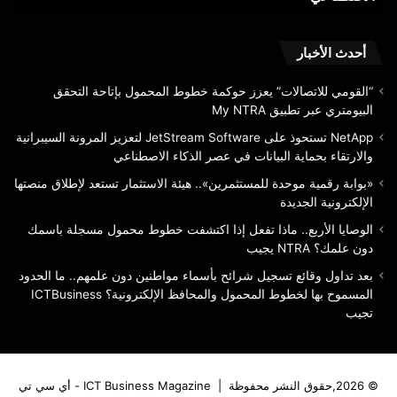
البيانات
الج
في
عصر
أحدث الأخبار
الذكاء
الاصطناعي
“القومي للاتصالات” يعزز حوكمة خطوط المحمول بإتاحة التحقق
البيومتري عبر تطبيق My NTRA
NetApp تستحوذ على JetStream Software لتعزيز المرونة السيبرانية
والارتقاء بحماية البيانات في عصر الذكاء الاصطناعي
«بوابة رقمية موحدة للمستثمرين».. هيئة الاستثمار تستعد لإطلاق منصتها
الإلكترونية الجديدة
الوصايا الأربع.. ماذا تفعل إذا اكتشفت خطوط محمول مسجلة باسمك
دون علمك؟ NTRA يجيب
بعد تداول وقائع تسجيل شرائح بأسماء مواطنين دون علمهم.. ما الحدود
المسموح بها لخطوط المحمول والمحافظ الإلكترونية؟ ICTBusiness
تجيب
© 2026,حقوق النشر محفوظة |
ICT Business Magazine - أي سي تي