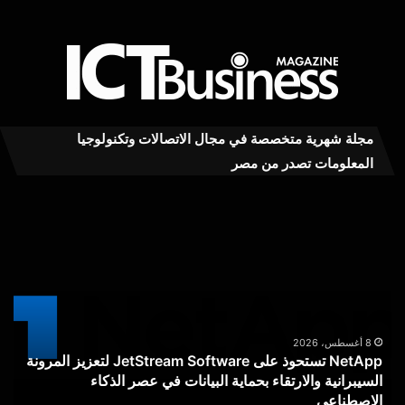
مجلة شهرية متخصصة في مجال الاتصالات وتكنولوجيا
المعلومات تصدر من مصر
NetApp
«بو
تستحوذ
رقم
على
موح
JetStream
للم
Software
هيئ
لتعزيز
الا
المرونة
تست
8 أغسطس، 2026
NetApp تستحوذ على JetStream Software لتعزيز المرونة
السيبرانية
لإط
السيبرانية والارتقاء بحماية البيانات في عصر الذكاء
«
والارتقاء
منص
الاصطناعي
ل
بحماية
الإل