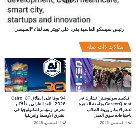
تويتر
الي تبادل الخبرات بين الدول المشاركة في مجالات تقديم الخدمات
بعد
البريدية وتطبيق الشمول المالي عبر انشاء آلية عمل تضامني بين
لقاء
المؤسسات البريدية حول العالم لتبادل الخبرات البريدية واللوجستية
"السيسي"
وتبادل مختلف الخدمات البريدية الحديثة.
رئيس سيسكو العالمية يغرد على تويتر بعد لقاء "السيسي"
واضاف رئيس البريد المصري أن المنتدى يناقش في دورته الحالية
مقالات ذات صلة
العديد من الموضوعات الاستراتيجية المتعلقة بتطبيق الشمول
المالي في القطاع البريدي وتطور الخدمات المالية والبريدية لجذب
شرائح جديدة من العملاء وتأثير التطورات التكنولوجية على العمل
البريدي وطرق مواكبتها هذا بالإضافة الي مناقشة الدور المحوري
للموارد البشرية وسبل تأهيلها.
“فيكسد سوليوشنز” تشارك في
94 يومًا على انطلاق Cairo ICT
CareerQuest بجامعة القاهرة
2026.. العد التنازلي يبدأ لأكبر
لدعم الابتكار وربط الطلاب
معرض ومؤتمر للتكنولوجيا في
باحتياجات سوق العمل
الشرق الأوسط وإفريقيا
6 أغسطس، 2026
5 أغسطس، 2026