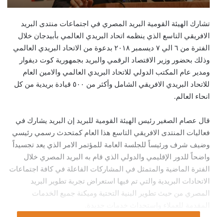
تشارك الهيئة القومية البريد المصري في اجتماعات منتدى البريد
الافريقي التاسع الذي ينظمه اتحاد البريدي العالمي بأبيدجان خلال
الفترة من ٦ الي ٧ ديسمبر ٢٠١٨ بدعوة من الاتحاد البريدي العالمي
وذلك بحضور وزير الاقتصاد الرقمي والبريد بجمهورية كوت ديفوار
ومدير عام المكتب الدولي للاتحاد البريدي العالمي والامين العام
للاتحاد البريدي الافريقي الشامل وأكثر من ٥٠٠ قيادة بريدية من كل
انحاء العالم.
قال عصام الصغير رئيس الهيئة القومية للبريد إن البريد يشارك في
فعاليات المنتدى الافريقي التاسع هذا العام كمتحدث رسمي رئيسي
وضيف شرف ورئيساً للجلسة العامة للمؤتمر الامر الذي يعد تجسيداً
واضحاً للدور الإقليمي والدولي الذي قام به البريد المصري خلال
الفترة الماضية والمتمثل في المشاركات الفاعلة في كافة اجتماعات
الاتحادات البريدية والتي تم فيها استعراض تجربة تطوير البريد
المصري من حيث تطوير البنية التحتية وميكنة جميع الخدمات
المقدمة للعملاء واستحداث خدمات جديدة.