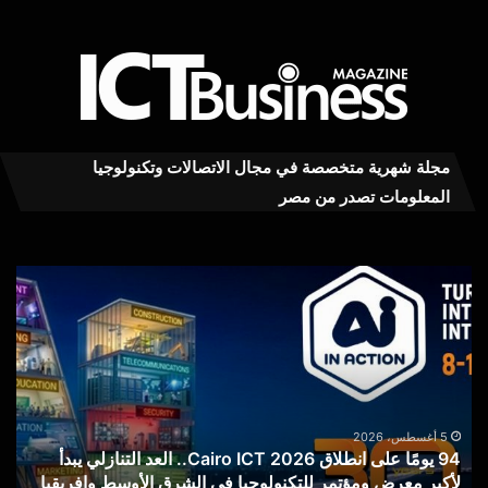
مجلة شهرية متخصصة في مجال الاتصالات وتكنولوجيا
المعلومات تصدر من مصر
94
سه
يومًا
MD
على
يهب
انطلاق
9%
Cairo
رغم
ICT
قفز
2026..
إير
العد
الذك
5 أغسطس، 2026
94 يومًا على انطلاق Cairo ICT 2026.. العد التنازلي يبدأ
التنازلي
الا
لأكبر معرض ومؤتمر للتكنولوجيا في الشرق الأوسط وإفريقيا
سهم AMD
يبدأ