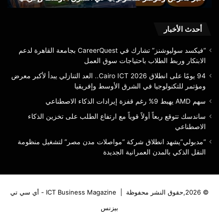
لأكبر
معرض
ومؤتمر
أحدث الأخبار
للتكنولوجيا
في
“فيكسد سوليوشنز” تشارك في CareerQuest بجامعة القاهرة لدعم
الشرق
الابتكار وربط الطلاب باحتياجات سوق العمل
الأوسط
94 يومًا على انطلاق Cairo ICT 2026.. العد التنازلي يبدأ لأكبر معرض
وإفريقيا
ومؤتمر للتكنولوجيا في الشرق الأوسط وإفريقيا
سهم AMD يهبط 9% رغم قفزة إيرادات الذكاء الاصطناعي
ساندسك تتوقع ربعاً أولاً قوياً مع ارتفاع الطلب على تخزين الذكاء
الاصطناعي
“مدبولي”يشهد انطلاق شركة “مواصلات مدن مصر” لتشغيل منظومة
النقل الذكي بالمدن العمرانية الجديدة
© 2026,حقوق النشر محفوظة |
ICT Business Magazine - أي سي تي
بيزنس