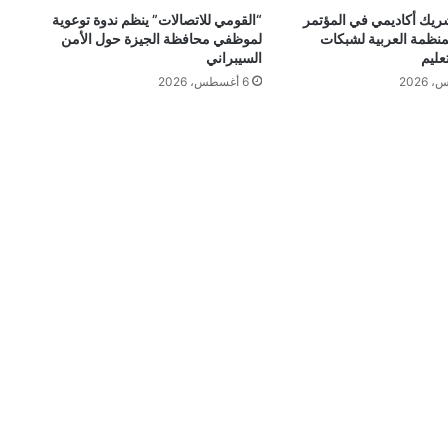
هدITI شريك أكاديمي في المؤتمر
“القومي للاتصالات” ينظم ندوة توعوية
منظمة العربية لشبكات
لموظفي محافظة الجيزة حول الأمن
عليم
السيبراني
6 أغسطس، 2026