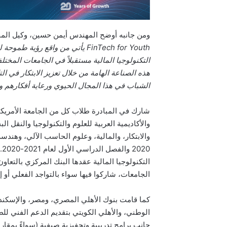
ومن جانبه أوضح المهندس أيمن حسين، وكيل المح
FinTech for Youth يأتي من واقع
التكنولوجيا المالية مستقبلاً في الجامعات المخت
هذه الصناعة الهامة من خلال تعزيز الابتكار في 
الشباب في هذا المجال الحيوي ورعاية أفكارهم 
شارك في المبادرة طلاب كل من الجامعة الأمريكية 
والأكاديمية العربية للعلوم والتكنولوجيا والنقل 
20
الجامعات، شاركوا فيها سواء بالتواجد الفعلي أو إل
كما قامت بنوك الأهلي المصري، ومصر، والإسكندر
الوطني، والأهلي الكويتي بتقديم الدعم الفني للط
جانب برامج تدريبية وتحفيزية صيفية (سواءً بمقار 