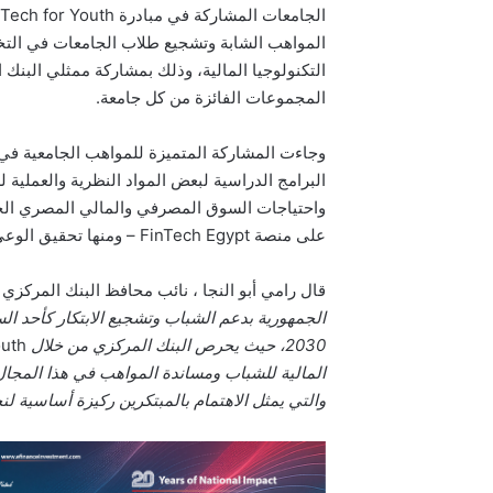
المواهب الشابة وتشجيع طلاب الجامعات في التخ
التكنولوجيا المالية، وذلك بمشاركة ممثلي البنك 
المجموعات الفائزة من كل جامعة.
وجاءت المشاركة المتميزة للمواهب الجامعية في 
البرامج الدراسية لبعض المواد النظرية والعملية
واحتياجات السوق المصرفي والمالي المصري الحا
على منصة FinTech Egypt – ومنها تحقيق الوعي المالي، والشمول المالي للفئات الأكثر احتياجاً.
قال رامي أبو النجا ، نائب محافظ البنك المركز
الجمهورية بدعم الشباب وتشجيع الابتكار كأحد ال
2030، حيث يحرص البنك المركزي من خلال
outh
المالية للشباب ومساندة المواهب في هذا المجال، 
والتي يمثل الاهتمام بالمبتكرين ركيزة أساسية ل