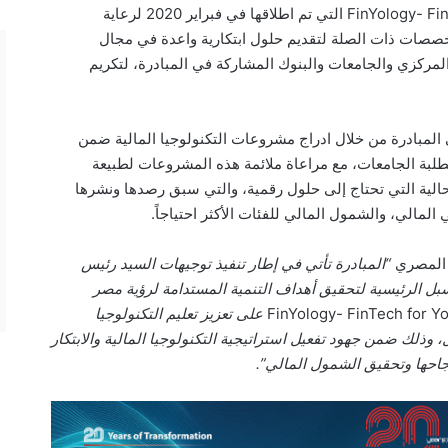
الجامعات المشاركة في مبادرة FinYology- FinTech for Youth التي تم اطلاقها في فبراير 2020 لرعاية
صصات ذات الصلة لتقديم حلول ابتكارية واعدة في مجال
المركزي والجامعات والبنوك المشاركة في المبادرة، لتكريم
المبادرة من خلال ادراج مشروعات التكنولوجيا المالية ضمن
 لطلبة الجامعات، مع مراعاة ملائمة هذه المشروعات لطبيعة
لية التي تحتاج إلى حلول رقمية، والتي سبق رصدها ونشرها
ي المصري
“المبادرة تأتي في إطار تنفيذ توجيهات السيد رئيس
سبل الرئيسية لتحقيق أهداف التنمية المستدامة لرؤية مصر
FinYology- FinTech for Y
على تعزيز تعليم التكنولوجيا
وذلك ضمن جهود تفعيل استراتيجية التكنولوجيا المالية والابتكار
نجاحها وتحقيق الشمول المالي”.