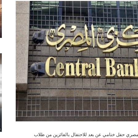
بنك المركزي المصري حفل ختامي عن بعد للاحتفال بالفائزين من طلاب