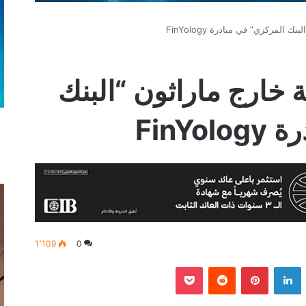
المركزي” في مبادرة FinYology
 خارج ماراثون “البنك
FinY
1٬109
0
‫
لينكدإن
بينتيريست
‫Pocket