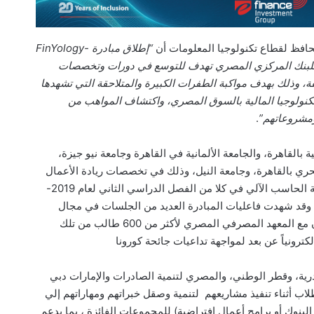
افظ لقطاع تكنولوجيا المعلومات أن
“إطلاق مبادرة FinYology-
 رؤية طموحة للبنك المركزي المصري تهدف للتوسع في دورات وتخصصات
لفة، وذلك بهدف مواكبة الطفرات الكبيرة والمتلاحقة التي تشهدها
التكنولوجيا المالية بالسوق المصري، واكتشاف المواهب من
ومشروعاتهم”
.
بالقاهرة، والجامعة الألمانية في القاهرة وجامعة نيو جيزة،
البحري بالقاهرة، وجامعة النيل، وذلك في تخصصات ريادة الأعمال
والابتكار، والمالية، وعلوم الحاسب الآلي، وهندسة الحاسب الآلي في كلا من الفصل الدراسي الثاني لعام 2019-
20 والفصل الدراسي الأول لعام 2021-2020. وقد شهدت فاعليات المبادرة العديد من الجلسات في مجال
التكنولوجيا المالية عقدها البنك المركزي بالتعاون مع المعهد المصرفي المصري لأكثر من 600 طالب من تلك
كترونياً عن بعد لمواجهة تداعيات جائحة كورونا
ية، وقطر الوطني، والمصري لتنمية الصادرات والإمارات دبي
لاب أثناء تنفيذ مشاريعهم لتنمية وصقل خبراتهم ومهاراتهم إلي
البنوك أو برامج أعمال افتراضية) للمجموعات الفائزة ، بما يدعم