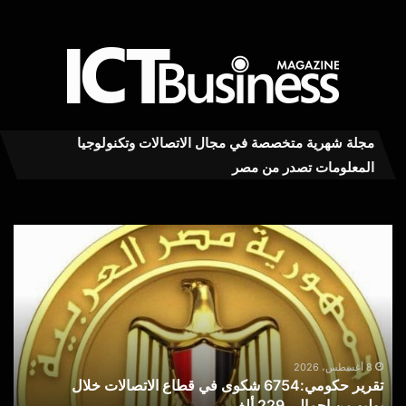
مجلة شهرية متخصصة في مجال الاتصالات وتكنولوجيا
المعلومات تصدر من مصر
تقرير
سام
حكومي:6754
مص
شكوى
تجد
في
شرا
قطاع
الا
الاتصالات
مع
خلال
مص
يوليو من
للط
8 أغسطس، 2026
تقرير حكومي:6754 شكوى في قطاع الاتصالات خلال
س
إجمالي
للعا
يوليو من إجمالي 229 ألف
ل
229
الث