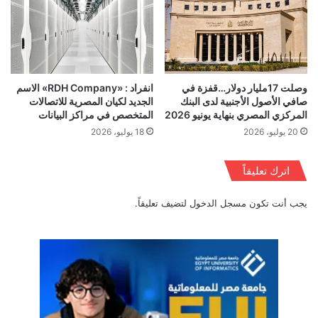
في وقت أصبحت فيه منطقة الشرق الأوسط وأفريقيا أكثر تركيزًا من
ذي قبل في الاعتماد على تكنولوجيات مثل التعلم الآلي، والروبوتات،
والذكاء الاصطناعي مما يسهم في الارتفاع بمستويات التحول
الرقمي.
وصلت 17مليار دولار…قفزة في
انفراد : «RDH Company» الاسم
جدير بالذكر أن الاحصائيات الصادرة مؤخراً عن شركة البيانات
صافي الأصول الأجنبية لدى البنك
الجديد لكيان المصرية للاتصالات
الدولية IDC تشير إلى أن 89% من المؤسسات في منطقة الشرق
المركزي المصري بنهاية يونيو 2026
المتخصص في مراكز البيانات
الأوسط ترى أن التحول الرقمي محوراً لاستراتيجيات أعمالهم، وأنه
20 يوليو، 2026
18 يوليو، 2026
بحلول 2019 سيصل الانفاق على المبادرات الرقمية إلى 2.2 تريليون
دولار وهو ما يزيد بحوالي 60% عن عام 2016، وأنه بحلول 2020 فإن
اترك تعليقاً
حوالي نصف الشركات التي تعمل على نطاق عالمي والتي يبلغ
عددها حوالي 2000 شركة ستشهد اعتماد غالبية أعمالها على قدرتها
يجب أنت تكون
مسجل الدخول
لتضيف تعليقاً.
على إنتاج منتجات وخدمات وخبرات رقمية.