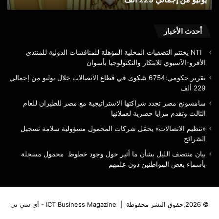
ألف
وتق
مزاي
حصر
أحدث الأخبار
لعمل
NTI يختتم التصفيات المحلية المؤهلة للمنافسات الدولية للمنتدى
الأفرو-الآسيوي للابتكار والتكنولوجيا بأسوان
تقرير حكومي:6754 شكوى في قطاع الاتصالات خلال يوليو من إجمالي
229 ألف
سامسونج مصر تجدد شراكتها الاستراتيجية مع مصر للطيران للعام
الثالث وتقدم مزايا حصرية لعملائها
«تنظيم الاتصالات» يحمّل شركات المحمول مسؤولية سلامة تسجيل
الشرائح
بيان منتصف الليل بشأن ما أثير حول وجود خطوط محمول مسجلة
بأسماء بعض المواطنين دون علمهم
© 2026,حقوق النشر محفوظة |
ICT Business Magazine - أي سي تي