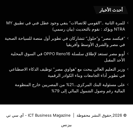
مصر
الم
والشرق
أحدث الأخبار
الأوسط
وأفريقيا
للمرة الثانية ..”القومي للاتصالات” ينفي وجود عطل فني في تطبيق MY
NTRA ويؤكد : نقوم بالتحديث (بيان رسمي)
“فيكسد مصر” و”حلول” تتشاركان في تطوير أول منصة للسياحة الصحية
في مصر والشرق الأوسط وأفريقيا
أوبو مصر تستعد لإطلاق سلسلة OPPO Reno16 في السوق المحلية
الأحد المقبل
وزير التعليم العالي يبحث مع “هواوي مصر” توظيف الذكاء الاصطناعي
في تطوير أداء الجامعات وبناء الكوادر الرقمية
على مسئولية البنك المركزي…21% من المصريين خارج المنظومة
المالية رغم وصول الشمول المالي إلى 79%
© 2026,حقوق النشر محفوظة |
ICT Business Magazine - أي سي تي
بيزنس