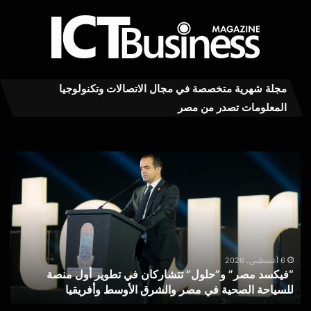
مجلة شهرية متخصصة في مجال الاتصالات وتكنولوجيا
المعلومات تصدر من مصر
“فيكسد
أوبو
مصر”
مص
و”حلول”
تست
تتشاركان
لإط
في
سلس
تطوير
PO
أول
o16
منصة
في
6 أغسطس، 2026
“فيكسد مصر” و”حلول” تتشاركان في تطوير أول منصة
للسياحة
الس
للسياحة الصحية في مصر والشرق الأوسط وأفريقيا
ا
الصحية
الم
في
الأح