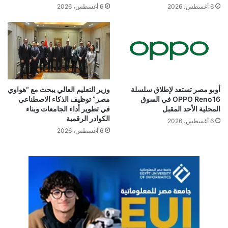
كما هنأ مهران جامعة مصر للعلوم والتكنولوجيا وجميع الجامعات
6 أغسطس، 2026
6 أغسطس، 2026
المشاركة في الحدث، مشيدًا بالمستوى المتميز الذي أظهرته على
مدار مراحل المسابقة، والابتكارات التي كشفت عنها، الأمر الذي يؤكد
الدور الحيوي المستمر الذي تلعبه اورنچ بالتعاون مع شركائها
التنمويين في تمكين الشباب وتعزيز الابتكار.
أوبو مصر تستعد لإطلاق سلسلة
وزير التعليم العالي يبحث مع “هواوي
OPPO Reno16 في السوق
مصر” توظيف الذكاء الاصطناعي
المحلية الأحد المقبل
في تطوير أداء الجامعات وبناء
الكوادر الرقمية
6 أغسطس، 2026
6 أغسطس، 2026
إيناكتس
اورنج
جامعة مصر للعلوم والتكنولوجيا
هشام مهران