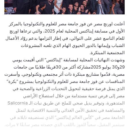
أعلنت اورنچ مصر عن فوز جامعة مصر للعلوم والتكنولوجيا بالمركز
الأول في مسابقة إيناكتس المحلية لعام 2025، والتي ترعاها اورنچ
للعام التاسع عشر على التوالي، في إطار التزامها بدعم روّاد الأعمال
الشباب وإيمانها بالدور الحيوي الهام الذي تلعبه المشروعات
المجتمعية المبتكرة.
وشهدت النهائيات المحلية لمسابقة “إيناكتس” التي أقيمت يومي
29و30 يوليو 2025مشاركة أكثر من 30فريقًا طلابيًا من جامعات
مصرية، قدّموا مشاريع مبتكرة ذات أثر مجتمعي وتكنولوجي. وأسفرت
المنافسات عن فوز جامعة مصر للعلوم والتكنولوجيا بمشروع “بكرة”
الذي يمثل فرصة حقيقية لتحويل التحديات الزراعية والصحية في
مصر إلى فرص تنمية مستدامة من خلال استصلاح الأراضي
المتدهورة، وتوفير بديل صحي للملح عن طريق نبات الـ Salicornia
والمساهمة في تحقيق الأمن الغذائي والتنمية الاقتصادية لتمثل
الجامعة مصر في “كأس العالم إيناكتس” الذي تستضيفه تايلاند في
سبتمبر المقبل، سعياً للفوز باللقب الذي حصدته مصر سابقًا ٧ مرات.