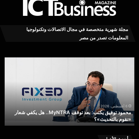
مجلة شهرية متخصصة في مجال الاتصالات وتكنولوجيا
المعلومات تصدر من مصر
محمود
عاج
توفيق
..ت
يكتب:
MY
بعد
RA
توقف
يست
MyNTRA..
كفا
هل
في
يكفي
خدم
6 أغسطس، 2026
محمود توفيق يكتب: بعد توقف MyNTRA.. هل يكفي شعار
شعار
الا
«نقوم بالتحديث»؟
ع
«نقوم
عن
بالتحديث»؟
خط
الم
الم