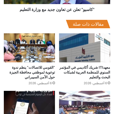
المعلومات المصري والخدمات القائمة عليها – شاملة خدمات
الصادرات وخدمات التعهيد المحلية والداخلية -إلى 378 ألف موظف
"كاسيو" تعلن عن تعاون جديد مع وزارة التعليم
بحلول عام 2020، وذلك بعد أن قام بتوظيف أكثر من 292 ألف
موظف خلال عام 2017.
مقالات ذات صلة
وتري «آي دي سي» أن معدلات النمو الحالية ستسهم في الارتقاء
بصادرات مصر من تكنولوجيا المعلومات والخدمات القائمة عليها
بشكل كبير، بشرط استمرار القطاع في تبنى التكنولوجيات الحديثة
ونماذج الأعمال المبتكرة
معهدITI شريك أكاديمي في المؤتمر
“القومي للاتصالات” ينظم ندوة
السنوي للمنظمة العربية لشبكات
توعوية لموظفي محافظة الجيزة
البحث والتعليم
حول الأمن السيبراني
6 أغسطس، 2026
6 أغسطس، 2026