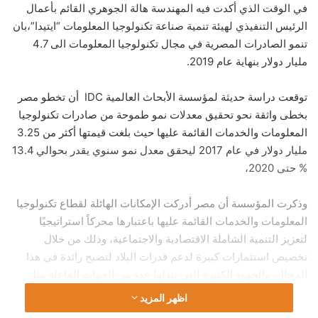
في الوقت الذي أكدت فيه المهندسة هالة الجوهري القائم بأعمال
الرئيس التنفيذي لهيئة تنمية صناعة تكنولوجيا المعلومات “ايتيدا”،بان
تنمو الصادرات المصرية في مجال تكنولوجيا المعلومات الى 4.7
مليار دولار بنهاية عام 2019.
توقعت دراسة حديثة لمؤسسة الأبحاث العالمية IDC أن تخطو مصر
بخطى واثقة نحو تحقيق معدلات نمو طموحة من صادرات تكنولوجيا
المعلومات والخدمات القائمة عليها حيث بلغت قيمتها أكثر من 3.25
مليار دولار في عام 2017 ليحقق معدل نمو سنوي يقدر بحوالي 13.4
% حتى 2020،
وذكرت المؤسسة أن مصر أدركت الإمكانات الهائلة لقطاع تكنولوجيا
المعلومات والخدمات القائمة عليها باعتبارها محركاً استراتيجيًا
لتعزيز التنمية الشاملة الاقتصادية والاجتماعية، وذلك من خلال
تخصيص استثمارات كبيرة لدعم قدرات البلاد لتصبح رائدة في هذا
المجال، والجهود الكبيرة التي تبذلها عدد من الجهات الفاعلة مثل
وزارة الاتصالات وتكنولوجيا المعلومات المصرية.
اظهر المزيد