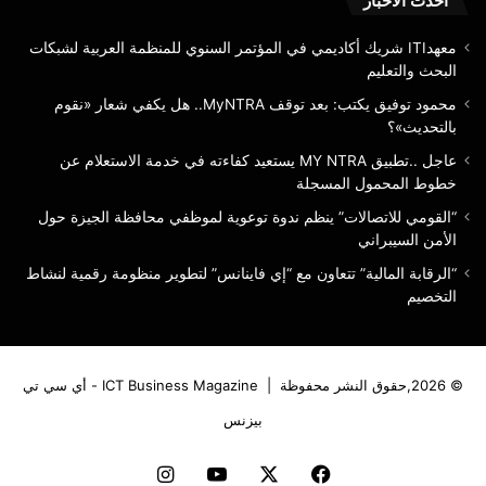
أحدث الأخبار
معهدITI شريك أكاديمي في المؤتمر السنوي للمنظمة العربية لشبكات
البحث والتعليم
محمود توفيق يكتب: بعد توقف MyNTRA.. هل يكفي شعار «نقوم
بالتحديث»؟
عاجل ..تطبيق MY NTRA يستعيد كفاءته في خدمة الاستعلام عن
خطوط المحمول المسجلة
“القومي للاتصالات” ينظم ندوة توعوية لموظفي محافظة الجيزة حول
الأمن السيبراني
“الرقابة المالية” تتعاون مع “إي فاينانس” لتطوير منظومة رقمية لنشاط
التخصيم
© 2026,حقوق النشر محفوظة |
ICT Business Magazine - أي سي تي
بيزنس
فيسبوك
‫X
‫YouTube
انستقرام