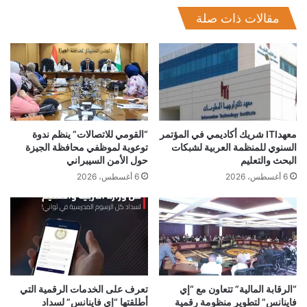
مقالات ذات صلة
معهدITI شريك أكاديمي في المؤتمر
“القومي للاتصالات” ينظم ندوة
السنوي للمنظمة العربية لشبكات
توعوية لموظفي محافظة الجيزة
البحث والتعليم
حول الأمن السيبراني
6 أغسطس، 2026
6 أغسطس، 2026
f5
ICTBALL
البطولة الرمضانية
اي فاينانس
بنية
رافت هندي
كونيكتا
“الرقابة المالية” تتعاون مع “إي
تعرف على الخدمات الرقمية التي
فاينانس” لتطوير منظومة رقمية
أطلقتها “إي فاينانس” لسداد