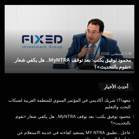
محمود
عاج
توفيق
..ت
يكتب:
MY
بعد
RA
توقف
يست
MyNTRA..
كفا
هل
في
يكفي
خدم
6 أغسطس، 2026
محمود توفيق يكتب: بعد توقف MyNTRA.. هل يكفي شعار
شعار
الا
«نقوم بالتحديث»؟
ع
«نقوم
عن
بالتحديث»؟
خط
الم
الم
أحدث الأخبار
معهدITI شريك أكاديمي في المؤتمر السنوي للمنظمة العربية لشبكات
البحث والتعليم
محمود توفيق يكتب: بعد توقف MyNTRA.. هل يكفي شعار «نقوم
بالتحديث»؟
عاجل ..تطبيق MY NTRA يستعيد كفاءته في خدمة الاستعلام عن