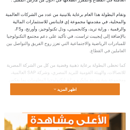
وتقام البطولة هذا العام برعاية بلاتينية من عدد من الشركات العالمية
والمحلية، في مقدمتها مجموعة إي فاينانس للاستثمارات المالية
والرقمية ، وراية تريد، وكابجميني، ودل تكنولوجيز، وأورنج، وF5،
بالإضافة إلى إيجيبت تراست، في تأكيد على دعم مجتمع التكنولوجيا
للمبادرات الرياضية والاجتماعية التي تعزز روح الفريق والتواصل بين
العاملين في القطاع.
كما تحظى البطولة برعاية ذهبية وفضية من كل من الشركة المصرية
للاتصالات، والهيئة القومية للبريد المصري، وشركة SAP العالمية،
ومجموعة بنية وتريند مايكرو وراية لتكنولوجيا المعلومات بما يعكس
اهتمام المؤسسات الكبرى بدعم الأنشطة التي تسهم في توطيد
اظهر المزيد
العلاقات المهنية خارج بيئة العمل الرسمية .
"نقصاك
القعدة"
يتجاوز
وتشهد البطولة مشاركة عدد كبير من الفرق الممثلة للجهات