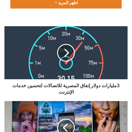
اظهر المزيد
اضاف في مؤتمر صحفي إن هدفنا هو الحصول على على اعلى نسبة
من رضا العملاء، مشرا إن خدمات الإنترنت تمثل 20٪ من إجمالي
3مليارات
إيرادات الشركة ، مشرا إن المعجلات المستقبلية لايرادات البيانات
دولار
إنفاق
ستصل إلى 38٪ منايرادات الشركة خلال العام المقبل 2020.
المصرية
للاتصالات
لتحسين
خدمات
الإنترنت
3مليارات دولار إنفاق المصرية للاتصالات لتحسين خدمات
الإنترنت
OPPO
تستعرض
تقنيات
CameraX
خلال