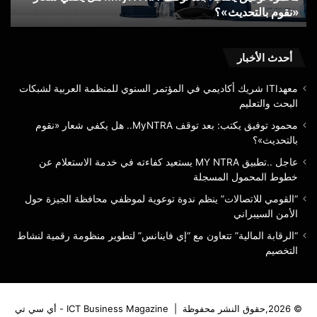
«نقوم بالتحديث»؟
ع
«نقوم
عن
بالتحديث»؟
خط
الم
الم
أحدث الأخبار
معهدITI شريك أكاديمي في المؤتمر السنوي للمنظمة العربية لشبكات
البحث والتعليم
محمود توفيق يكتب: بعد توقف MyNTRA.. هل يكفي شعار «نقوم
بالتحديث»؟
عاجل ..تطبيق MY NTRA يستعيد كفاءته في خدمة الاستعلام عن
خطوط المحمول المسجلة
“القومي للاتصالات” ينظم ندوة توعوية لموظفي محافظة الجيزة حول
الأمن السيبراني
“الرقابة المالية” تتعاون مع “إي فاينانس” لتطوير منظومة رقمية لنشاط
التخصيم
© 2026,حقوق النشر محفوظة |
ICT Business Magazine - أي سي تي