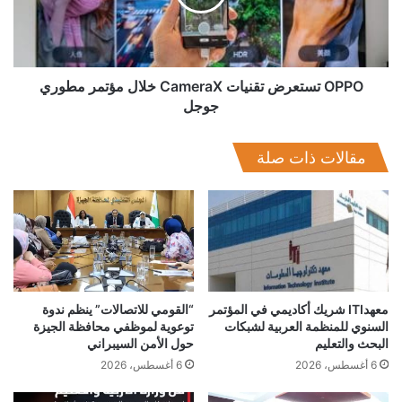
مؤتمر
مطوري
جوجل
OPPO تستعرض تقنيات CameraX خلال مؤتمر مطوري
جوجل
مقالات ذات صلة
معهدITI شريك أكاديمي في المؤتمر
“القومي للاتصالات” ينظم ندوة
السنوي للمنظمة العربية لشبكات
توعوية لموظفي محافظة الجيزة
البحث والتعليم
حول الأمن السيبراني
6 أغسطس، 2026
6 أغسطس، 2026