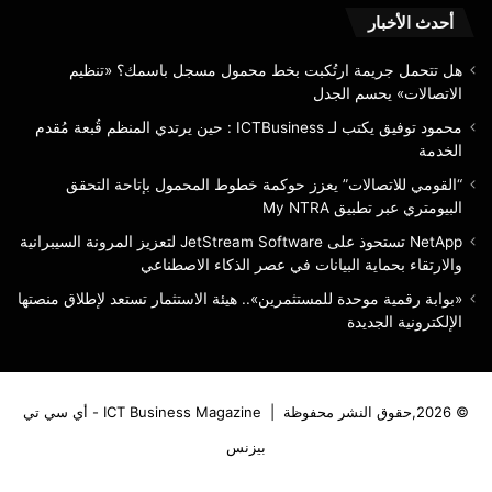
RA
أحدث الأخبار
هل تتحمل جريمة ارتُكبت بخط محمول مسجل باسمك؟ «تنظيم
الاتصالات» يحسم الجدل
محمود توفيق يكتب لـ ICTBusiness : حين يرتدي المنظم قُبعة مُقدم
الخدمة
“القومي للاتصالات” يعزز حوكمة خطوط المحمول بإتاحة التحقق
البيومتري عبر تطبيق My NTRA
NetApp تستحوذ على JetStream Software لتعزيز المرونة السيبرانية
والارتقاء بحماية البيانات في عصر الذكاء الاصطناعي
«بوابة رقمية موحدة للمستثمرين».. هيئة الاستثمار تستعد لإطلاق منصتها
الإلكترونية الجديدة
© 2026,حقوق النشر محفوظة |
ICT Business Magazine - أي سي تي
بيزنس