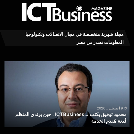
مجلة شهرية متخصصة في مجال الاتصالات وتكنولوجيا
المعلومات تصدر من مصر
محمود
“ال
توفيق
للا
يكتب
يعز
لـ
حوك
ICTBusiness
خط
:
الم
حين
بإتا
يرتدي
الت
9 أغسطس، 2026
محمود توفيق يكتب لـ ICTBusiness : حين يرتدي المنظم
“
المنظم
الب
قُبعة مُقدم الخدمة
ا
قُبعة
عبر
مُقدم
تطب
الخدمة
My