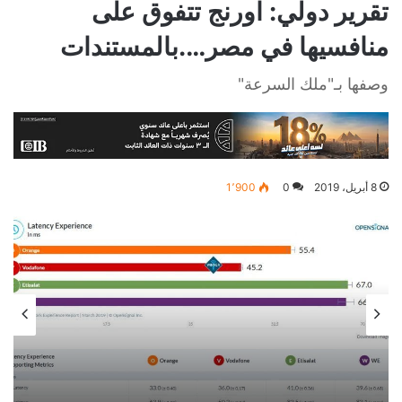
تقرير دولي: اورنج تتفوق على
منافسيها في مصر….بالمستندات
وصفها بـ"ملك السرعة"
8 أبريل، 2019
0
1٬900