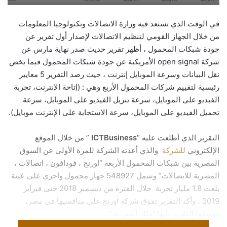
في الوقت الذي تستعد فيه وزارة الاتصالات وتكنولوجيا المعلومات
من خلال الجهاز القومي لتنظيم الاتصالات لإصدار أول تقرير عن
جودة شبكات المحمول ، أظهر تقرير حديث صدر نهاية مارس عن
شركة open signal الأمريكية عن جودة شبكات المحمول فيما يخص
نقل البيانات وسرعة الموبايل إنترنت ، حيث رصد التقرير 5 معايير
رئيسية لتقييم شركات المحمول الأربع وهي : (إتاحة الإنترنت، تجربة
الفيديو على الموبايل، سرعة تنزيل الفيديو على الموبايل، سرعة
تحميل الفيديو على الموبايل، سرعة الاستجابة على الإنترنت موبايل).
التقرير الذي أطلعت عليه “
ICTBusiness
” من خلال الموقع
الإلكتروني
للشركة
والذي أعدته الشركة للمرة الأولى عن السوق
المصرية بين شبكات المحمول الأربعة “اورنج ، فودافون ، اتصالات ،
المصرية للاتصالات” وشمل 548927 جهاز محمول واجري على عينة
بلغت 1.8 مليار تجربة خلال الفترة من ديسمبر 2018 حتى فبراير
2019 ، وأكد التقرير تفوق شركة اورنج على منافسيها في مصر،
ووصفها التقرير بأنها “ملك السرعة “.