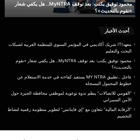
محمود توفيق يكتب: بعد توقف MyNTRA.. هل يكفي شعار
شعار
الا
«نقوم بالتحديث»؟
ع
«نقوم
عن
بالتحديث»؟
خط
الم
الم
أحدث الأخبار
معهدITI شريك أكاديمي في المؤتمر السنوي للمنظمة العربية لشبكات
البحث والتعليم
محمود توفيق يكتب: بعد توقف MyNTRA.. هل يكفي شعار «نقوم
بالتحديث»؟
عاجل ..تطبيق MY NTRA يستعيد كفاءته في خدمة الاستعلام عن
خطوط المحمول المسجلة
“القومي للاتصالات” ينظم ندوة توعوية لموظفي محافظة الجيزة حول
الأمن السيبراني
“الرقابة المالية” تتعاون مع “إي فاينانس” لتطوير منظومة رقمية لنشاط
التخصيم