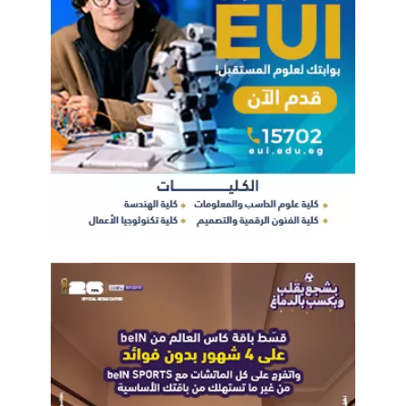
محققة 39.6ms وجاءت اتصالات في المركز الرابع محققة 41ms .
يذكر أن شركة OOKLA كانت قد أعلنت في معرض ومؤتمر Cairo
ICT 2018 عن تفوق شركة اورنج في مصر على المنافسين ومنحتها
جائزة speed test على مدار العامين الماضيين .