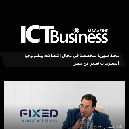
مجلة شهرية متخصصة في مجال الاتصالات وتكنولوجيا
المعلومات تصدر من مصر
محمود
عاج
توفيق
..ت
يكتب:
MY
بعد
RA
توقف
يست
MyNTRA..
كفا
هل
في
يكفي
خدم
6 أغسطس، 2026