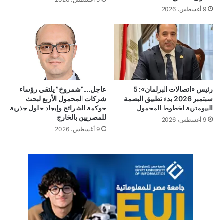
9 أغسطس، 2026
عاجل….”شمروخ” يلتقي رؤساء
رئيس «اتصالات البرلمان»: 5
شركات المحمول الأربع لبحث
سبتمبر 2026 بدء تطبيق البصمة
حوكمة الشرائح وإيجاد حلول جذرية
البيومترية لخطوط المحمول
للمصريين بالخارج
9 أغسطس، 2026
9 أغسطس، 2026
Hands-On FPGA Deployment
اشباه الموصلات
جمعية اتصال
حسام مجاهد