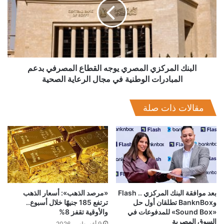
يوجه
القطاع
ويجسد المشروع جهود جمعية اتصال في دعم منظومة الابتكار وريادة
المصرفي
الأعمال، وتعزيز التعاون بين المؤسسات الأكاديمية والصناعة، بما
بدعم
يسهم في إعداد كوادر مؤهلة تمتلك الخبرات العملية اللازمة في
المبادرات
مجالات تصميم الدوائر المتكاملة وأشباه الموصلات، ويدعم توجه
الوطنية
في
الدولة نحو بناء صناعة إلكترونيات متقدمة وتعزيز مكانة مصر كمركز
البنك المركزي المصري يوجه القطاع المصرفي بدعم
مجال
المبادرات الوطنية في مجال الرعاية الصحية
إقليمي للتكنولوجيا والابتكار.
الرعاية
الصحية
مقالات ذات صلة
بعد موافقة البنك المركزي .. Flash
«مرصد الذهب»: أسعار الذهب
وBanknBox تطلقان أول حل
ترتفع 185 جنيهًا خلال أسبوع..
«Sound Box» للمدفوعات في
والأوقية تقفز 8%
السوق المصرية
9 أغسطس، 2026