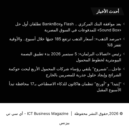
8%
الم
أحدث الأخبار
بعد موافقة البنك المركزي .. Flash وBanknBox تطلقان أول حل
«Sound Box» للمدفوعات في السوق المصرية
«مرصد الذهب»: أسعار الذهب ترتفع 185 جنيهًا خلال أسبوع.. والأوقية
تقفز 8%
رئيس «اتصالات البرلمان»: 5 سبتمبر 2026 بدء تطبيق البصمة
البيومترية لخطوط المحمول
عاجل….”شمروخ” يلتقي رؤساء شركات المحمول الأربع لبحث حوكمة
الشرائح وإيجاد حلول جذرية للمصريين بالخارج
“إيتيدا” و “أورنج” تنظمان هاكاثون للذكاء الاصطناعي بـ17 محافظة تبدأ
الأسبوع المقبل
© 2026,حقوق النشر محفوظة |
ICT Business Magazine - أي سي تي
بيزنس