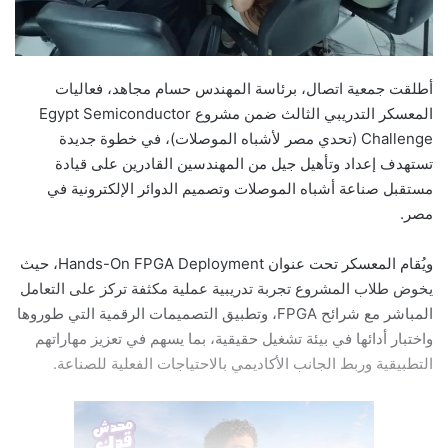
أطلقت جمعية اتصال، برئاسة المهندس حسام مجاهد، فعاليات
المعسكر التدريبي الثالث ضمن مشروع Egypt Semiconductor
Challenge (تحدي مصر لأشباه الموصلات)، في خطوة جديدة
تستهدف إعداد وتأهيل جيل من المهندسين القادرين على قيادة
مستقبل صناعة أشباه الموصلات وتصميم الدوائر الإلكترونية في
مصر.
ويُقام المعسكر تحت عنوان Hands-On FPGA Deployment، حيث
يخوض طلاب المشروع تجربة تدريبية عملية مكثفة تركز على التعامل
المباشر مع شرائح FPGA، وتطبيق التصميمات الرقمية التي طوروها
واختبار أدائها في بيئة تشغيل حقيقية، بما يسهم في تعزيز مهاراتهم
التطبيقية وربط الجانب الأكاديمي بالاحتياجات الفعلية للصناعة.