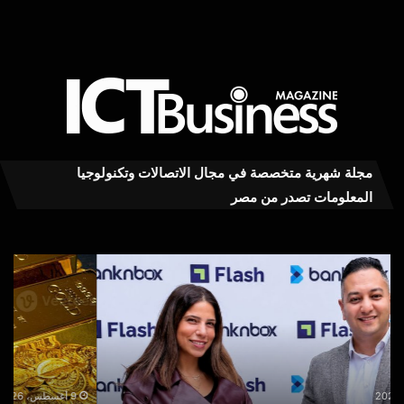
مجلة شهرية متخصصة في مجال الاتصالات وتكنولوجيا
المعلومات تصدر من مصر
«مرصد
رئي
الذهب»:
«ات
أسعار
الب
الذهب
5
ترتفع
سبت
26
185
جنيهًا
بدء
خلال
تطب
9 أغسطس، 2026