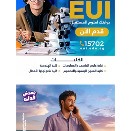
يقتصر التلاعب على كلمات أو أجزاء محدودة داخل محتوى حقيقي، ما
يجعل اكتشافه أكثر صعوبة، مؤكداً أنه لا توجد حتى الآن أداة تقنية
قادرة على التحقق من صحة المحتوى بنسبة 100%.
وفي ختام الجلسة، أوضح عاصم جلال أن العديد من المنصات الذكية
الحالية تعتمد على التحقق من المعلومات من خلال مقارنة المحتوى
بمصادر متعددة وموثوقة، وليس من خلال فحص المحتوى ذاته فقط،
مشيراً إلى أن مستقبل مواجهة التزييف العميق سيعتمد على الدمج
بين التقنيات المتقدمة، والوعي المجتمعي، والأطر التنظيمية
والتشريعية القادرة على مواكبة التطور المتسارع للذكاء الاصطناعي.
وأكد المشاركون أن مواجهة مخاطر الإعلام الاصطناعي والتزييف
العميق تتطلب تعاوناً وثيقاً بين الحكومات والشركات والمؤسسات
الأكاديمية، إلى جانب تعزيز ثقافة التحقق الرقمي، بما يضمن الحفاظ
على الثقة في المحتوى والمعلومات داخل الفضاء الرقمي.