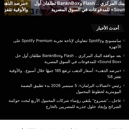
ول
«مرصد الذهب»: أسعار الذهب ترتفع 185 جنيهًا خلال أسبوع..
أسبوع..
الب
والأوقية تقفز 8%
ا
والأوقية
البي
تقفز
لخ
8%
الم
أحدث الأخبار
سامسونج وSpotify تتعاونان لإتاحة تجربة Spotify Premium على
الأجهزة
بعد موافقة البنك المركزي .. Flash وBanknBox تطلقان أول حل
«Sound Box» للمدفوعات في السوق المصرية
«مرصد الذهب»: أسعار الذهب ترتفع 185 جنيهًا خلال أسبوع.. والأوقية
تقفز 8%
رئيس «اتصالات البرلمان»: 5 سبتمبر 2026 بدء تطبيق البصمة
البيومترية لخطوط المحمول
عاجل….”شمروخ” يلتقي رؤساء شركات المحمول الأربع لبحث حوكمة
الشرائح وإيجاد حلول جذرية للمصريين بالخارج