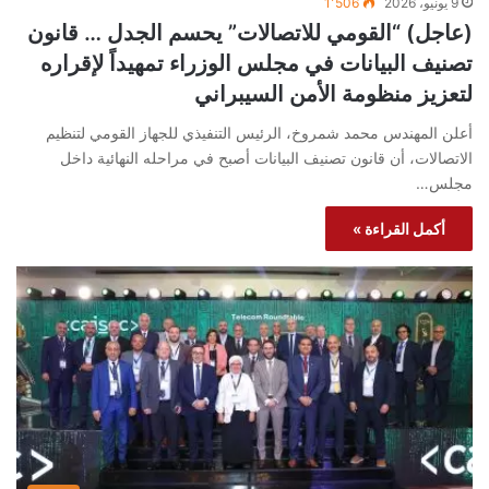
9 يونيو، 2026
1٬506
(عاجل) “القومي للاتصالات” يحسم الجدل … قانون
تصنيف البيانات في مجلس الوزراء تمهيداً لإقراره
لتعزيز منظومة الأمن السيبراني
أعلن المهندس محمد شمروخ، الرئيس التنفيذي للجهاز القومي لتنظيم
الاتصالات، أن قانون تصنيف البيانات أصبح في مراحله النهائية داخل
مجلس…
أكمل القراءة »