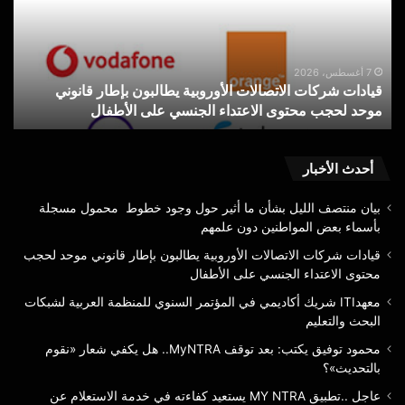
المؤتمر
السنوي
للمنظمة
العربية
6 أغسطس، 2026
وني
معهدITI شريك أكاديمي في المؤتمر السنوي للمنظمة العر
لشبكات
لشبكات البحث والتعليم
البحث
والتعليم
أحدث الأخبار
بيان منتصف الليل بشأن ما أثير حول وجود خطوط محمول مسجلة
بأسماء بعض المواطنين دون علمهم
قيادات شركات الاتصالات الأوروبية يطالبون بإطار قانوني موحد لحجب
محتوى الاعتداء الجنسي على الأطفال
معهدITI شريك أكاديمي في المؤتمر السنوي للمنظمة العربية لشبكات
البحث والتعليم
محمود توفيق يكتب: بعد توقف MyNTRA.. هل يكفي شعار «نقوم
بالتحديث»؟
عاجل ..تطبيق MY NTRA يستعيد كفاءته في خدمة الاستعلام عن