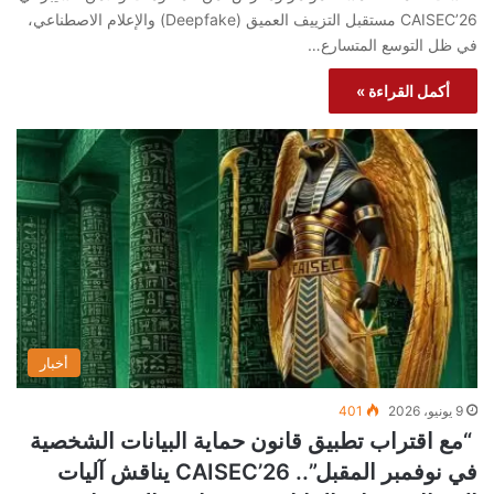
CAISEC’26 مستقبل التزييف العميق (Deepfake) والإعلام الاصطناعي،
في ظل التوسع المتسارع…
أكمل القراءة »
أخبار
9 يونيو، 2026
401
“مع اقتراب تطبيق قانون حماية البيانات الشخصية
في نوفمبر المقبل”.. CAISEC’26 يناقش آليات