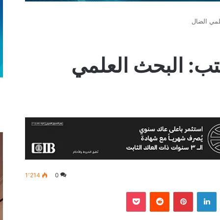
لمي الضال
تب: البحث العلمي
1٬214
0
‫
لينكدإن
بينتيريست
‫Pocket