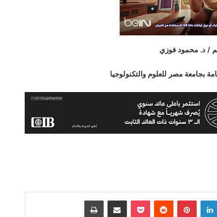
م / د. محمود فوزي
مة بجامعة مصر للعلوم والتكنولوجيا
لينكدإن
بينتيريست
‫Pocket
مشاركة عبر البريد
طباعة