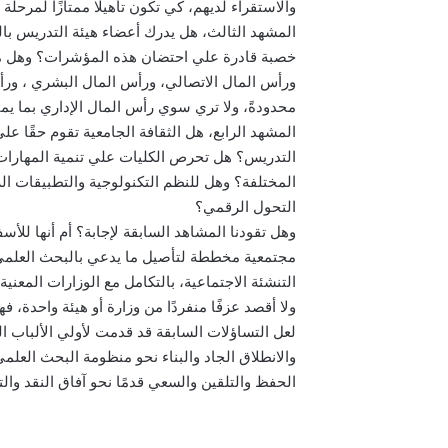
والاستقراء لديهم، كي تكون تأهيلًا ممتازًا لمرحلة 
المشهد الثالث، هل يدرك أعضاء هيئة التدريس با
خصبة قادرة علي احتضان هذه المؤشرات؟ وهل من 
ورأس المال الاتصالي، ورأس المال البشري ، ورأس 
محدودةً، ولا تري سوي رأس المال الإداري بما ي
المشهد الرابع، هل الثقافة الجامعية تقوم حقًا ع
التدريس؟ هل تحرص الكليات علي تنمية المهارات 
المختلفة؟ وهل للنظم التكنولوجية والتطبيقات الر
التحول الرقمي؟
وهل تقودنا المشاهد السابقة لإجابة؟ أم أنها للأس
مجتمعية مخططة لتأصيل ما يدعي بالبحث العلمي؟ 
التنشئة الاجتماعية، بالتكامل مع الوزارات المع
ولا أقصد عزفًا منفردًا من وزارة أو هيئة واحدة،
لعل التساؤلات السابقة قد قدمت لأولي الألباب 
والانطلاق الجاد والبناء نحو منظومة البحث العلم
الحفظ والتلقين والسعي قدمًا نحو آفاق النقد والت