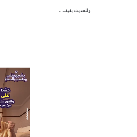
وللحديث بقية…..