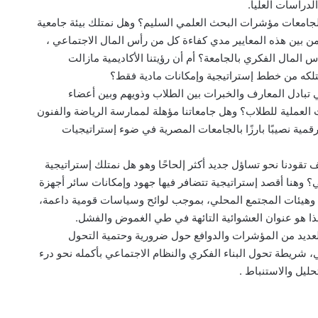
الدراسات العليا.
لجامعات مؤشرات البحث العلمي السليم؟ وهل نمتلك بيئة جامعية
بين هذه المعايير مدي كفاءة كل من رأس المال الاجتماعي ،
المال الفكري بالجامعة؟ أم أن رؤيتنا الأكاديمية مازالت
متلكه من خطط إستراتيجية وإمكانات مادية فقط؟
لي تبادل المعارف والخبرات بين الطلاب وذويهم وبين أعضاء
العملية للطلاب؟ وهل جامعاتنا مؤهلة لممارسة الرياضة والفنون
قمية نصيبًا بارزًا بالجامعات المصرية في ضوء إستراتيجيات
ف تقودنا نحو تساؤل جديد أكثر إلحاحًا وهو هل نمتلك إستراتيجية
وهنا أقصد إستراتيجية تتضافر فيها جهود وإمكانات سائر أجهزة
نية وهيئات المجتمع المحلي، بموجب لوائح وسياسات قومية داعمة،
 فهذا هو عنوان العشوائية التائهة في طي الغموض والفشل.
العديد من المؤشرات والدوافع حول ضرورية وحتمية التحول
ي، شريطة تحول البناء الفكري والنظام الاجتماعي بأكمله نحو درء
حليل والاستنباط .