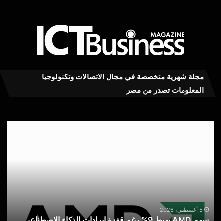
مجلة شهرية متخصصة في مجال الاتصالات وتكنولوجيا
المعلومات تصدر من مصر
سهم
سا
AMD
تتو
يهبط
ربعا
9%
أولاً
رغم
قويا
قفزة
مع
إيرادات
ارت
الذكاء
الط
س
الاصطناعي
على
5 أغسطس، 2026
سهم AMD يهبط 9% رغم قفزة إيرادات الذكاء الاصطناعي
ا
تخز