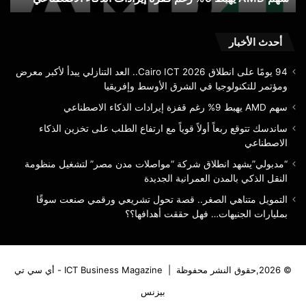
الذك
الا
أحدث الأخبار
94 يومًا على انطلاق Cairo ICT 2026.. العد التنازلي يبدأ لأكبر معرض
ومؤتمر للتكنولوجيا في الشرق الأوسط وإفريقيا
سهم AMD يهبط 9% رغم قفزة إيرادات الذكاء الاصطناعي
ساندسك تتوقع ربعاً أولاً قوياً مع ارتفاع الطلب على تخزين الذكاء
الاصطناعي
“مدبولي”يشهد انطلاق شركة “مواصلات مدن مصر” لتشغيل منظومة
النقل الذكي بالمدن العمرانية الجديدة
التمويل متناهي الصغر.. قصة تحول تشريعي ورقمي صنعت سوقًا
بمليارات الجنيهات… فهل حققت أهدافها؟؟
© 2026,حقوق النشر محفوظة |
ICT Business Magazine - أي سي تي
بيزنس