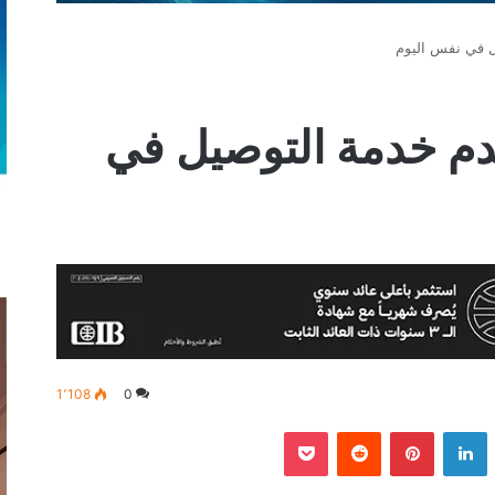
 في نفس اليوم
م خدمة التوصيل في
1٬108
0
‫
لينكدإن
بينتيريست
‫Pocket