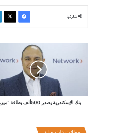
فيسبوك
‫X
شاركها
بنك
الإسكندرية
يصدر
500ألف
بطاقة
"ميزة"
بنك الإسكندرية يصدر 500ألف بطاقة "ميزة"
مقالات ذات صلة