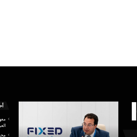
محمود
عاجل
أح
توفيق
..تطبيق
يكتب:
MY
بعد
NTRA
العر
توقف
يستعيد
MyNTRA..
كفاءته