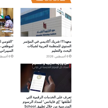
معهدITI شريك أكاديمي في المؤتمر
“القومي لل
السنوي للمنظمة العربية لشبكات
لموظفي مح
البحث والتعليم
السيبراني
6 أغسطس، 2026
6 أغسطس، 2026
تعرف على الخدمات الرقمية التي
أطلقتها “إي فاينانس” لسداد الرسوم
المدرسية من خلال تطبيق School