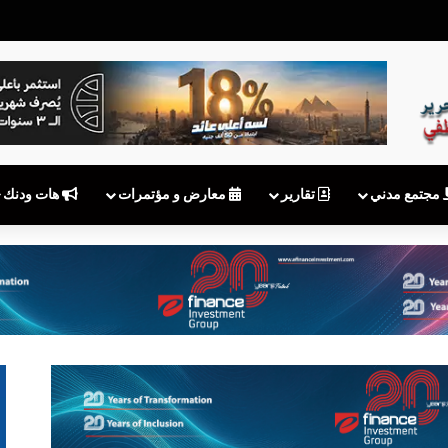
بعد توقف MyNTRA.. هل يكفي شعار «نقوم بالتحديث»؟
مجتمع مدني
تقارير
معارض و مؤتمرات
هات ودنك