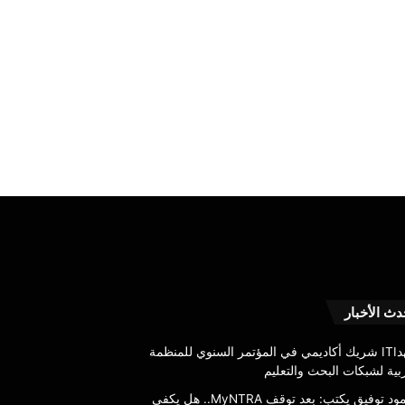
“القومي
دث الأخبار
للاتصالات”
ينظم
معهدITI شريك أكاديمي في المؤتمر السنوي للمنظمة
ندوة
بية لشبكات البحث والتعليم
توعوية
محمود توفيق يكتب: بعد توقف MyNTRA.. هل يكفي
لموظفي