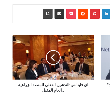
لينكدإن
بينتيريست
‫Pocket
مشاركة عبر البريد
طباعة
اي
فاينانس:التدشين
الفعلي
للمنصة
الزراعية
..العام
المقبل
اي فاينانس:التدشين الفعلي للمنصة الزراعية
..العام المقبل