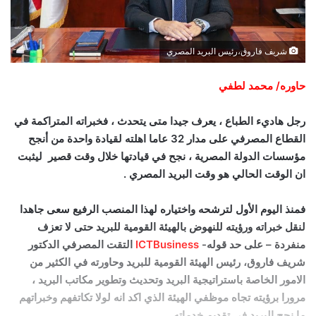
شريف فاروق،رئيس البريد المصري
حاوره/ محمد لطفي
رجل هاديء الطباع ، يعرف جيدا متى يتحدث ، فخبراته المتراكمة في
القطاع المصرفي على مدار 32 عاما اهلته لقيادة واحدة من أنجح
مؤسسات الدولة المصرية ، نجح في قيادتها خلال وقت قصير ليثبت
ان الوقت الحالي هو وقت البريد المصري .
فمنذ اليوم الأول لترشحه واختياره لهذا المنصب الرفيع سعى جاهدا
لنقل خبراته ورؤيته للنهوض بالهيئة القومية للبريد حتى لا تعزف
منفردة – على حد قوله-
ICTBusiness
التقت المصرفي الدكتور
شريف فاروق، رئيس الهيئة القومية للبريد وحاورته في الكثير من
الامور الخاصة باستراتيجية البريد وتحديث وتطوير مكاتب البريد ،
مرورا برؤيته تجاه موظفي الهيئة الذي اكد انه لولا تكاتفهم وخبراتهم
ما نجح البريد في تقديم خدماته.