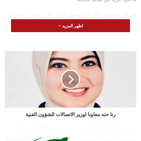
السطور التالية هي أول حوار صحفي لرئيس البريد الجديد بعد اختياره
لهذا المنصب في يوليو الماضي
.
اظهر المزيد
رنا
حته
معاونا
لوزير
الاتصالات
اشكر الجيش الأخضر من البريدين
للشؤون
لتكاتفه في تقديم خدمات متميزة
الفنية
خلال جائحة كورونا
رنا حته معاونا لوزير الاتصالات للشؤون الفنية
البريد
في يوليو الماضي توليتم مسئولية قيادة الهيئة لقومية للبريد – كيف
المصري
يمكن الاستفادة من خبرات سيادتكم المتراكمة التي تتجاوز 32 عاما
ينضم