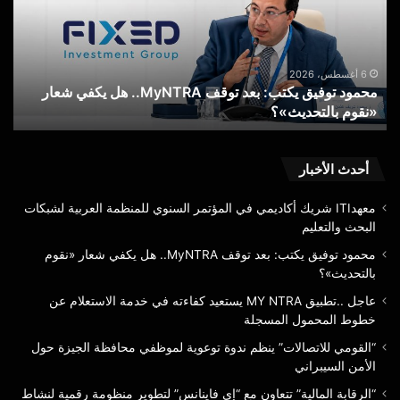
توقف
يست
MyNTRA..
كفا
هل
في
يكفي
خدم
6 أغسطس، 2026
محمود توفيق يكتب: بعد توقف MyNTRA.. هل يكفي شعار
شعار
الا
«نقوم بالتحديث»؟
ع
«نقوم
عن
بالتحديث»؟
خط
الم
الم
أحدث الأخبار
شريف فاروق
معهدITI شريك أكاديمي في المؤتمر السنوي للمنظمة العربية لشبكات
البحث والتعليم
محمود توفيق يكتب: بعد توقف MyNTRA.. هل يكفي شعار «نقوم
بالتحديث»؟
البريد لا يعزف منفردا عن الجهاز
عاجل ..تطبيق MY NTRA يستعيد كفاءته في خدمة الاستعلام عن
المصرفي وهدفنا التكامل لتقديم
خطوط المحمول المسجلة
خدمات متميزة للعملاء
“القومي للاتصالات” ينظم ندوة توعوية لموظفي محافظة الجيزة حول
الأمن السيبراني
“الرقابة المالية” تتعاون مع “إي فاينانس” لتطوير منظومة رقمية لنشاط