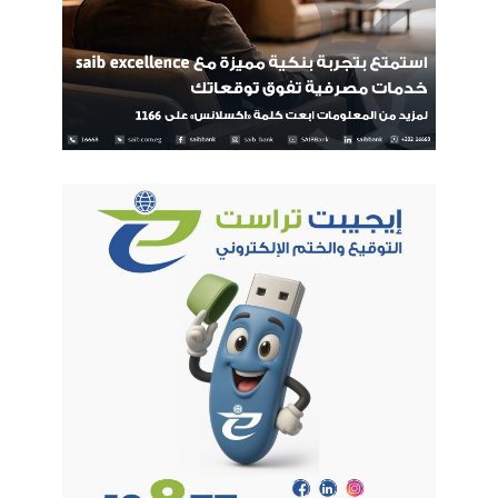
23 مليون عميل
وهل التطوير يشمل الموظفين ايضا؟
بالفعل لولا الاعتماد على الزملاء في البريد لم نكن نستطيع تقديم
هذه الخدمات المتميزة للعملاء ، فالاهتمام بالزملاء حق اصيل لهم ،
ونرغب في العمل المؤسسي من خلال انظمة تعتمد على النظام
المؤسسي ، فالمنظومة الطبية مثلا في مراجعة مستمرة ورصد
أموال لها امر مقبول والتعاقدات مع المستشفيات المختلفة زادت
بنسبة كبيرة ، كما أن التوجه لرئيس الهيئة لحل المشاكل قل كثيرا
خلال الشهرين الماضيين بعد وضع أسس للتعاون خاصة وأن البريد
يمتلك ثروة من الكنز البشري تصل أعدادهم الى 43 الف موظف .
هل تعتقد أن هناك سباق محمود وتنافس شريف بين البريد والبنوك
لتقديم خدمات للعملاء؟
ليس هناك تنافس بين الهيئة القومية للبريد وبين البنوك ، فالبريد لا