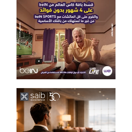
قدرات شبكات التواصل بين الفروع بعضها البعض واصبح لدينا خطوط
ربط وتعاون بيننا وبين المصرية للاتصالات وهذه الخطوط الذي ننقل
من خلالها البيانات ونقوم حاليا برفع كفائتها ، فبحلول اغسطس
المقبل سيكون لدينا شبكات محدثة لأكثر من 3800 مكتب على
مستوى الجمهورية من خلال الاعتماد على عناصر التحديث الآلي
والتكنولوجي وهو ما جعلنا ننجح في تقديم خدمات منصة مصر
الرقمية والشهر العقاري .
وماهي التكلفة المرصودة لعمليات التحديث والتطوير؟
رصدنا 3 مليارات جنيه لتحديث البنية التحتية بالفروع.
270 مليار جنيه أموال المودعين في
دفاتر التوفير ونقدم الخدمة لأكثر من