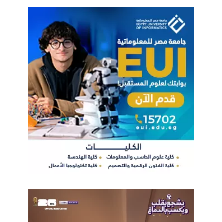
عام 2020 كان من الأعوام العجاف على الشان الاقتصادي إلا أنه
ساعد في التسريع بمنظومة التحول الرقمي والشمول المالي
للمصريين- مارايك؟
بالفعل هذا حدث ، فظهور كورونا شجع المصريين على التحول
الرقمي واستخدام خدمات جديدة غير مسبوقة ففي الوقت الذي
يتعامل فيه المصريون مع شركات المحمول ويستخدمون هواتفهم
الذكية أصبح استخدام التكنولوجيا الحديثة في تقديم الخدمات امرا
ضروريًا ، كما أن ظهور كورونا شجع المواطنين على استخدام
التكنولوجيا وتلقي الخدمات بطريقة رقمية ومن هنا بدأنا التطوير،
ومن هنا اتوجه بالشكر لزملائي في البريد في كل ربوع الدولة
المصرية في جميع مكاتب البريد في اكثر من 4 ألآف فرع على
اخلاصهم وتفانيهم في العمل رغم ظروف الجائحة وروح التعاون
والحب في تقديم الخدمة ، والشعور المتبادل من الجيش الأخضر
للبريدين سهل علينا عملية اتخاذ القرار بالإضافة إلى التوسع في رفع