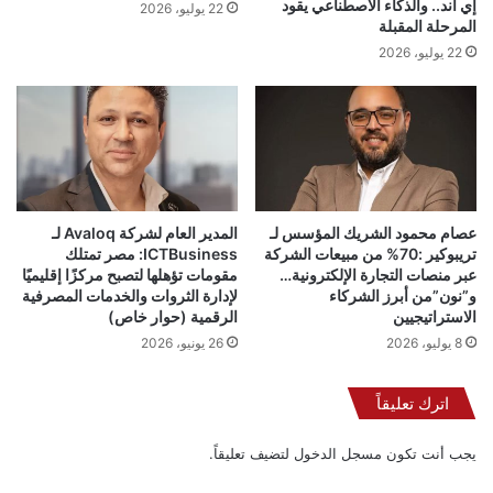
إي آند.. والذكاء الاصطناعي يقود
22 يوليو، 2026
خلال تعظيم دور التحول الرقمي والشمول المالي في البريد ، وقمنا
المرحلة المقبلة
بتغيير مجلس الإدارة وأصبح هناك عضو مجلس إدارة متخصص في
22 يوليو، 2026
التحول الرقمي وآخر للشمول المالي وأيضا نائب رئيس الهيئة لشئون
المناطق وهذه الأجنحة الرئيسية التي تعتمد عليهم الهيئة.
كما أن الارتباط الوثيق بين الشمول المالي والتحول الرقمي دفعنا
لتقديم خدمات مالية يسيره وخدمات لوجيستية ايضا ، فالشمول
المالي يعني تقديم خدمات عالية الجودة غير مكلفة تشمل المجتمع
عصام محمود الشريك المؤسس لـ
المدير العام لشركة Avaloq لـ
كله في وقت قصير والتسهيل على العملاء ، فالتطوير الذي تتبناه
تريبوكير :70% من مبيعات الشركة
ICTBusiness: مصر تمتلك
الدولة المصرية في كل هيئاتها ومرافقها كان لابد أن يتبعه تطوير
عبر منصات التجارة الإلكترونية…
مقومات تؤهلها لتصبح مركزًا إقليميًا
البريد .
و”نون”من أبرز الشركاء
لإدارة الثروات والخدمات المصرفية
الاستراتيجيين
الرقمية (حوار خاص)
8 يوليو، 2026
26 يونيو، 2026
اترك تعليقاً
رصدنا 3 مليارات جنيه لتحديث البنية
يجب أنت تكون
مسجل الدخول
لتضيف تعليقاً.
التحتية لمكاتب البريد