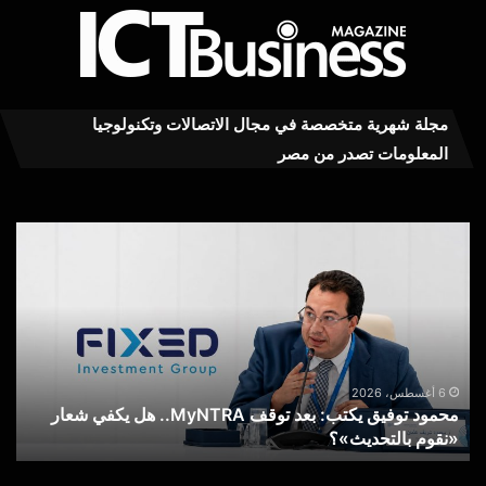
مجلة شهرية متخصصة في مجال الاتصالات وتكنولوجيا
المعلومات تصدر من مصر
محمود
عاج
توفيق
..ت
يكتب:
MY
بعد
RA
توقف
يست
MyNTRA..
كفا
هل
في
يكفي
خدم
6 أغسطس، 2026
محمود توفيق يكتب: بعد توقف MyNTRA.. هل يكفي شعار
شعار
الا
«نقوم بالتحديث»؟
ع
«نقوم
عن
بالتحديث»؟
خط
الم