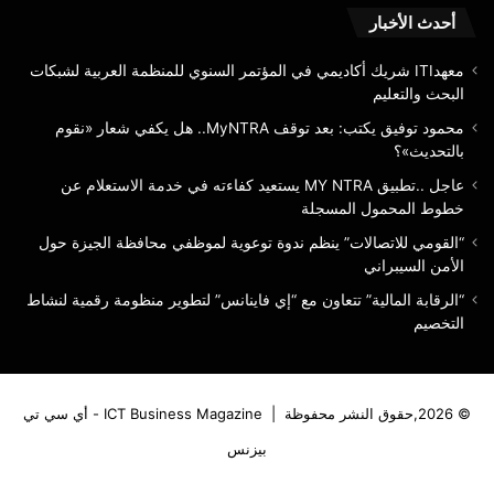
الم
أحدث الأخبار
معهدITI شريك أكاديمي في المؤتمر السنوي للمنظمة العربية لشبكات
البحث والتعليم
محمود توفيق يكتب: بعد توقف MyNTRA.. هل يكفي شعار «نقوم
بالتحديث»؟
عاجل ..تطبيق MY NTRA يستعيد كفاءته في خدمة الاستعلام عن
خطوط المحمول المسجلة
“القومي للاتصالات” ينظم ندوة توعوية لموظفي محافظة الجيزة حول
الأمن السيبراني
“الرقابة المالية” تتعاون مع “إي فاينانس” لتطوير منظومة رقمية لنشاط
التخصيم
© 2026,حقوق النشر محفوظة |
ICT Business Magazine - أي سي تي
بيزنس