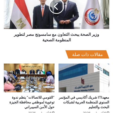
التعاون
مع
سامسونج
مصر
لتطوير
المنظومة
الاحتياطي النقدي
البنك المركزي
الصحية
وزير الصحة يبحث التعاون مع سامسونج مصر لتطوير
المنظومة الصحية
مقالات ذات صلة
معهدITI شريك أكاديمي في المؤتمر
“القومي للاتصالات” ينظم ندوة
السنوي للمنظمة العربية لشبكات
توعوية لموظفي محافظة الجيزة
البحث والتعليم
حول الأمن السيبراني
6 أغسطس، 2026
6 أغسطس، 2026