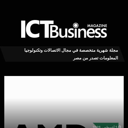
مجلة شهرية متخصصة في مجال الاتصالات وتكنولوجيا
المعلومات تصدر من مصر
سهم
سا
AMD
تتو
يهبط
ربعا
9%
أولاً
رغم
قويا
قفزة
مع
إيرادات
ارت
الذكاء
الط
س
الاصطناعي
على
5 أغسطس، 2026