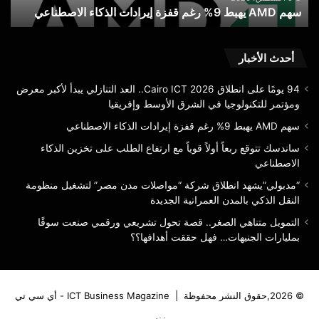
سهم AMD يهبط 9% رغم قفزة إيرادات الذكاء الاصطناعي
ا
تخز
الذك
الا
أحدث الأخبار
94 يومًا على انطلاق Cairo ICT 2026.. العد التنازلي يبدأ لأكبر معرض
ومؤتمر للتكنولوجيا في الشرق الأوسط وإفريقيا
سهم AMD يهبط 9% رغم قفزة إيرادات الذكاء الاصطناعي
ساندسك تتوقع ربعاً أولاً قوياً مع ارتفاع الطلب على تخزين الذكاء
الاصطناعي
“مدبولي”يشهد انطلاق شركة “مواصلات مدن مصر” لتشغيل منظومة
النقل الذكي بالمدن العمرانية الجديدة
التمويل متناهي الصغر.. قصة تحول تشريعي ورقمي صنعت سوقًا
بمليارات الجنيهات… فهل حققت أهدافها؟؟
© 2026,حقوق النشر محفوظة |
ICT Business Magazine - أي سي تي
بيزنس