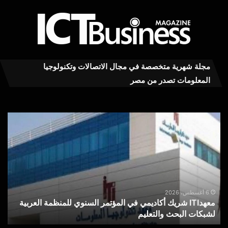
مجلة شهرية متخصصة في مجال الاتصالات وتكنولوجيا
المعلومات تصدر من مصر
معهدITI
محم
شريك
توف
أكاديمي
يكت
في
بعد
المؤتمر
توق
السنوي
للمنظمة
هل
العربية
يكف
6 أغسطس، 2026
معهدITI شريك أكاديمي في المؤتمر السنوي للمنظمة العربية
لشبكات
شعا
لشبكات البحث والتعليم
«
البحث
«نق
والتعليم
بال