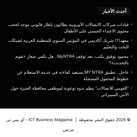
أحدث الأخبار
قيادات شركات الاتصالات الأوروبية يطالبون بإطار قانوني موحد لحجب
محتوى الاعتداء الجنسي على الأطفال
معهدITI شريك أكاديمي في المؤتمر السنوي للمنظمة العربية لشبكات
البحث والتعليم
محمود توفيق يكتب: بعد توقف MyNTRA.. هل يكفي شعار «نقوم
بالتحديث»؟
عاجل ..تطبيق MY NTRA يستعيد كفاءته في خدمة الاستعلام عن
خطوط المحمول المسجلة
“القومي للاتصالات” ينظم ندوة توعوية لموظفي محافظة الجيزة حول
الأمن السيبراني
© 2026,حقوق النشر محفوظة |
ICT Business Magazine - أي سي تي
بيزنس