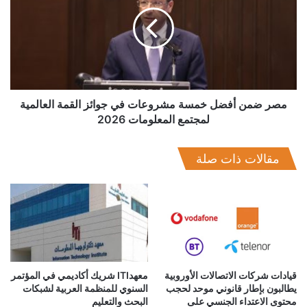
أفضل
المقيدة لدى الهيئة. يُذكر أن الهيئة العامة للرقابة المالية تمضي قدماً
"الثقة
خمسة
نحو تحديث الإطار التنظيمي للأنشطة المالية غير المصرفية بما يوازن
الرقمية"
مشروعات
بين تنشيط الأسواق وتحقيق الشركات لمستهدفاتها المالية
في
والتشغيلية وتعظيم إسهام القطاع في نمو الاقتصاد الوطني، مع
جوائز
التركيز الكامل على الاستقرار المالي للأسواق وسلامة التعاملات
القمة
وتوازن حقوق جميع الأطراف المتعاملة، وإصدار القواعد التي تضمن
العالمية
لمجتمع
مصر ضمن أفضل خمسة مشروعات في جوائز القمة العالمية
كفاءة الأسواق وشفافيتها.
المعلومات
لمجتمع المعلومات 2026
2026
مقالات ذات صلة
قيادات شركات الاتصالات الأوروبية
معهدITI شريك أكاديمي في المؤتمر
يطالبون بإطار قانوني موحد لحجب
السنوي للمنظمة العربية لشبكات
محتوى الاعتداء الجنسي على
البحث والتعليم