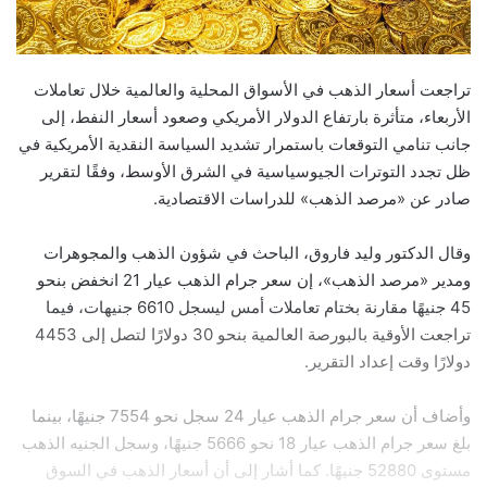
تراجعت أسعار الذهب في الأسواق المحلية والعالمية خلال تعاملات
الأربعاء، متأثرة بارتفاع الدولار الأمريكي وصعود أسعار النفط، إلى
جانب تنامي التوقعات باستمرار تشديد السياسة النقدية الأمريكية في
ظل تجدد التوترات الجيوسياسية في الشرق الأوسط، وفقًا لتقرير
صادر عن «مرصد الذهب» للدراسات الاقتصادية.
وقال الدكتور وليد فاروق، الباحث في شؤون الذهب والمجوهرات
ومدير «مرصد الذهب»، إن سعر جرام الذهب عيار 21 انخفض بنحو
45 جنيهًا مقارنة بختام تعاملات أمس ليسجل 6610 جنيهات، فيما
تراجعت الأوقية بالبورصة العالمية بنحو 30 دولارًا لتصل إلى 4453
دولارًا وقت إعداد التقرير.
وأضاف أن سعر جرام الذهب عيار 24 سجل نحو 7554 جنيهًا، بينما
بلغ سعر جرام الذهب عيار 18 نحو 5666 جنيهًا، وسجل الجنيه الذهب
مستوى 52880 جنيهًا. كما أشار إلى أن أسعار الذهب في السوق