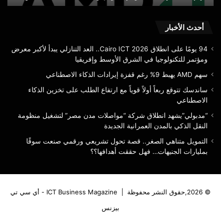
الذك
إلى محدودية مرونة المعروض العالمي من المعدن النفيس.
الا
أحدث الأخبار
94 يومًا على انطلاق Cairo ICT 2026.. العد التنازلي يبدأ لأكبر معرض
ومؤتمر للتكنولوجيا في الشرق الأوسط وإفريقيا
سهم AMD يهبط 9% رغم قفزة إيرادات الذكاء الاصطناعي
الذهب
مرصد الذهب
ساندسك تتوقع ربعاً أولاً قوياً مع ارتفاع الطلب على تخزين الذكاء
الاصطناعي
“مدبولي”يشهد انطلاق شركة “مواصلات مدن مصر” لتشغيل منظومة
النقل الذكي بالمدن العمرانية الجديدة
التمويل متناهي الصغر.. قصة تحول تشريعي ورقمي صنعت سوقًا
بمليارات الجنيهات… فهل حققت أهدافها؟؟
© 2026,حقوق النشر محفوظة |
ICT Business Magazine - أي سي تي
بيزنس