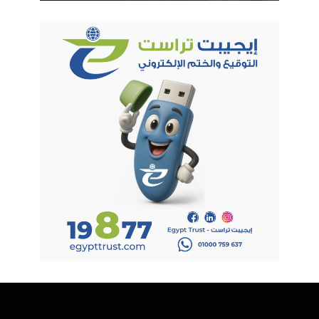
وتشير توقعات الأسواق حاليًا إلى احتمال يتجاوز 50% لقيام
الاحتياطي الفيدرالي برفع أسعار الفائدة بمقدار 25 نقطة أساس
خلال اجتماع ديسمبر المقبل، وهو ما يدعم الدولار الأمريكي وعوائد
سندات الخزانة ويشكل عامل ضغط إضافيًا على الذهب.
الهند تنفي بيع احتياطيات الذهب
وفي سياق متصل، نفى البنك المركزي الهندي صحة تقارير تحدثت
عن اتجاهه لبيع جزء من احتياطياته الذهبية، مؤكدًا أن مخزون الذهب
الفعلي ظل مستقراً عند 880.52 طن حتى الآن.
كما أظهرت البيانات الرسمية ارتفاع حصة الذهب في احتياطيات
النقد الأجنبي للهند إلى 16.7% بنهاية مارس الماضي مقارنة بنحو
14% في نهاية سبتمبر.
الذهب يتجاوز السندات الأمريكية في الاحتياطيات العالمية