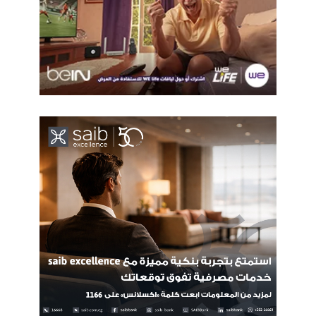
للهجمات الصاروخية والطائرات المسيّرة في المنطقة، إلى جانب
استمرار التوتر بين إسرائيل وحزب الله وتعثر المسار الدبلوماسي بين
واشنطن وطهران بشأن الملف النووي ومضيق هرمز.
كما أسهمت تصريحات مسؤولين أمريكيين بشأن استمرار العقوبات
على إيران وربط أي تخفيف لها بالتخلي عن اليورانيوم المخصب، إلى
جانب استمرار الحصار الأمريكي حتى انتهاء المفاوضات، في دعم
أسعار النفط وتعزيز المخاوف المرتبطة بالتضخم العالمي.
ترقب بيانات الاقتصاد الأمريكي
وتتجه أنظار الأسواق إلى بيانات مؤشر مديري المشتريات لقطاع
الخدمات الأمريكي الصادرة عن معهد إدارة التوريد، وسط توقعات
بارتفاعه إلى 53.8 نقطة خلال مايو مقارنة بـ53.6 نقطة في أبريل.
كما تترقب الأسواق مسار السياسة النقدية الأمريكية بعد تصريحات
مسؤولي الاحتياطي الفيدرالي التي أكدت استمرار التركيز على
إعادة التضخم إلى المستهدف البالغ 2%.