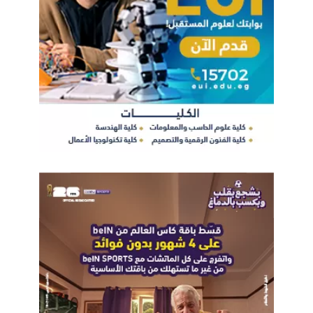
وأضاف أن ارتفاع تكلفة المشغولات الذهبية يدفع شريحة أكبر من
المواطنين نحو شراء السبائك والجنيهات الذهبية باعتبارها الأقل
تكلفة من حيث المصنعية والأكثر ملاءمة لأغراض الادخار والاستثمار.
ضغوط عالمية على الذهب
وعلى الصعيد العالمي، واصل الذهب تراجعه خلال تعاملات الأربعاء
ليتداول دون مستوى 4450 دولارًا للأوقية، مسجلًا أدنى مستوياته في
نحو أسبوع، مع ارتفاع أسعار النفط لليوم الثالث على التوالي نتيجة
تصاعد التوترات في الشرق الأوسط، وأدى ذلك إلى تجدد المخاوف
التضخمية وتعزيز الرهانات على بقاء أسعار الفائدة مرتفعة لفترة
أطول، وهو ما يقلص جاذبية الذهب باعتباره أصلًا لا يدر عائدًا.
وتفاقمت الضغوط على الأسواق بعد إعلان القيادة المركزية الأمريكية
تنفيذ ضربات وصفتها بـ«الدفاعية» ضد أهداف إيرانية، أعقبها تبادل