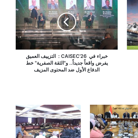
في
CAISEC’26
:
التزييف
العميق
يفرض
واقعاً
جديداً..
و"الثقة
خبراء في CAISEC’26 : التزييف العميق
الصفرية"
يفرض واقعاً جديداً.. و"الثقة الصفرية" خط
خط
الدفاع الأول ضد المحتوى المزيف
الدفاع
الأول
ضد
المحتوى
المزيف