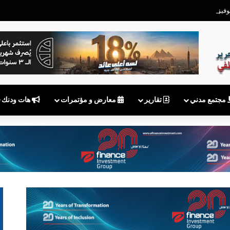
بعد توقف MyNTRA.. هل يكفي شعار «نقوم بالتحديث»؟
مجتمع مدني
تقارير
معارض و مؤتمرات
هات ودنك