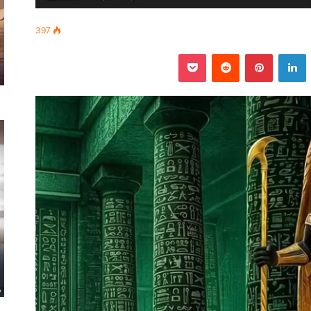
397
‫
لينكدإن
بينتيريست
‫Pocket