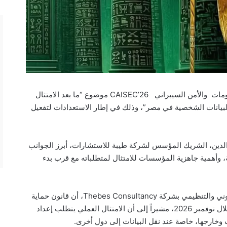
ناقشت إحدى جلسات مؤتمر ومعرض وأمن المعلومات والأمن السيبراني CAISEC’26 موضوع “ما بعد الامتثال
البيانات الشخصية في مصر”، وذلك في إطار الاستعدادات لتفعيل
الدين، الشريك المؤسس لشركة طيبة للاستشارات، أبرز الجوانب
ية، وأهمية جاهزية المؤسسات للامتثال لمتطلباته مع قرب بدء
وأكد إسماعيل رمضان، الشريك والمستشار القانوني والتنظيمي بشركة Thebes Consultancy، أن قانون حماية
البيانات الشخصية سيدخل حيز التطبيق الكامل خلال نوفمبر 2026، مشيراً إلى أن الامتثال العملي يتطلب إعداد
خارجها، خاصة عند نقل البيانات إلى دول أخرى.