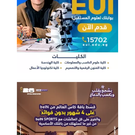
بالبث المباشر عبر #Bothies مباشرة على وسائل التواصل
الإجتماعي ولمشاركة جانبي القصة خلال اللحظة. يستخدم هاتف نوكيا
6.1 بلس (Nokia 6.1 Plus) تحسينات الذكاء الإصطناعي ليضفي
الحيوية على قصصك باستخدام الفلترات المرحة والأقتعة
والشخصيات ثلاثية الأبعاد، ذلك بالإضافة إلى إضاءة الصور الشخصية
التي تضفي تأثيرات ضوئية خلابة على الصور.
يعتبر الهاتف الذكي نوكيا 6.1 بلس (Nokia 6.1 Plus) جزءً من عائلة
هواتف نوكيا التي تعمل بنظام آندرويد ونAndroid One، وبالتالي
فإنّه يوفر تجارب جوجل Google الذكية والآمنة بصورة مذهلة، كما
أنه سيبقى مواكباً لآخر التحديثات على مدى 3 سنوات عبر دفعات
التحديثات الأمنية شهرياً، هذا إلى جانب سنتين مضمونتين من
تحديثات نظام التشغيل OS بعد إطلاق الجهاز. وكما هو الحال بالنسبة
لكافة هواتف نوكيا الذكية التي تعمل بنظام التشغيل أندرويد
ونAndroid One، فإنها توفر عمر بطارية أطول وسعة تخزين
إضافية، وذلك بفضل العدد المحدود من التطبيقات المحملّة مسبقاً
في الهاتف. كما ستحصل على أفضل ما يمكن أن يقدمه هاتف ذكي،