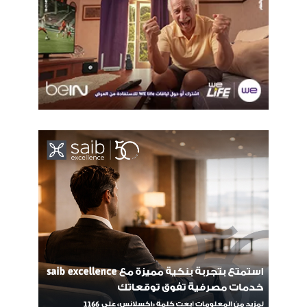
مع أحدث الخدمات من جوجل، مثل مساعد جوجل Google
Assistant وصور جوجل Google Photos التي توفر سعة تخزين لا
محدودة للصور العالية الجودة.
كما ستمكنك ميزة آندرويد أوريو آوت أوف ذا بوكس Android Oreo™
out of the box من الإستمتاع بأحدث المزايا التي تشمل عدسة
جوجل Google Lens وميزة صورة داخل صورة picture-in-
picture لتعدد المهام وميزة التشغيل الفوري Google Play Instant
لاستكشاف وتشغيل التطبيقات التي تقدم أقل احتكاك، إلى جانب
مزايا توفير طاقة البطارية التي تشمل الحد من التطبيقات التي تعمل
في الخلفية. كما أنه جاهز لنظام Android Pie.