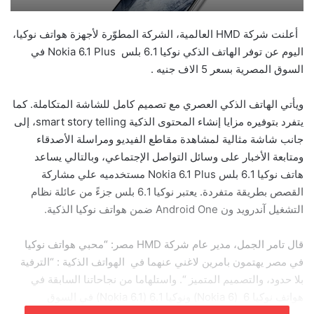
أعلنت شركة HMD العالمية، الشركة المطوّرة لأجهزة هواتف نوكيا،
اليوم عن توفر الهاتف الذكي نوكيا 6.1 بلس Nokia 6.1 Plus في
السوق المصرية بسعر 5 الاف جنيه .
ويأتي الهاتف الذكي العصري مع تصميم كامل للشاشة المتكاملة. كما
يتفرد بتوفيره مزايا إنشاء المحتوى الذكية smart story telling، إلى
جانب شاشة مثالية لمشاهدة مقاطع الفيديو ومراسلة الأصدقاء
ومتابعة الأخبار على وسائل التواصل الإجتماعي، وبالتالي يساعد
هاتف نوكيا 6.1 بلس Nokia 6.1 Plus مستخدميه علي مشاركة
القصص بطريقة متفردة. يعتبر نوكيا 6.1 بلس جزءً من عائلة نظام
التشغيل آندرويد ون Android One ضمن هواتف نوكيا الذكية.
قال تامر الجمل، مدير عام شركة HMD مصر: “محبي هواتف نوكيا
في مصر يهتمون بامرين لاغني عنهما في الهواتف الذكية : “الترفية
بلا حدود، والتصميم المتميز “. واستلهاما من نجاحاتنا السابقة في
هواتف نوكيا 6 (Nokia 6) ونوكيا 6.1 (Nokia 6.1) في السوق