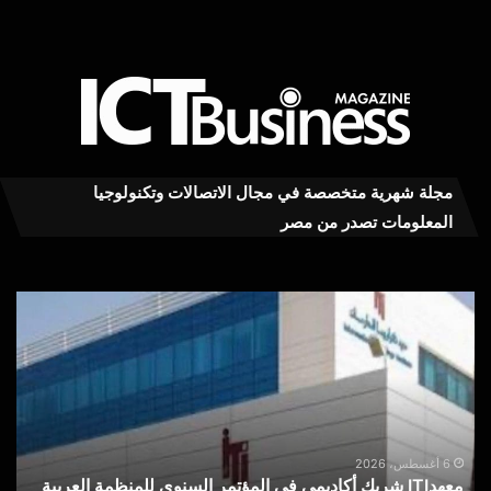
مجلة شهرية متخصصة في مجال الاتصالات وتكنولوجيا
المعلومات تصدر من مصر
معهدITI
محم
شريك
توف
أكاديمي
يكت
في
بعد
المؤتمر
توق
السنوي
للمنظمة
هل
العربية
يكف
6 أغسطس، 2026
معهدITI شريك أكاديمي في المؤتمر السنوي للمنظمة العربية
لشبكات
شعا