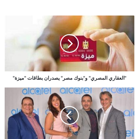
وتحليل البيانات العملاقة.
"العقاري
المصري"
و"بنوك
مصر"
يصدران
بطاقات
"ميزة"
"العقاري المصري" و"بنوك مصر" يصدران بطاقات "ميزة"
هواتف
جديدة
تمنح
الكاتيل
"قُبلة
الحياة"
في
السوق