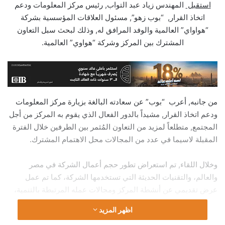
استقبل
المهندس زياد عبد التواب, رئيس مركز المعلومات ودعم
اتخاذ القرار, “بوب زهو”, مسئول العلاقات المؤسسية بشركة
“هواواي” العالمية والوفد المرافق له, وذلك لبحث سبل التعاون
المشترك بين المركز وشركة “هواوي” العالمية.
من جانبه, أعرب “بوب” عن سعادته البالغة بزيارة مركز المعلومات
ودعم اتخاذ القرار, مشيداً بالدور الفعال الذي يقوم به المركز من أجل
المجتمع, متطلعاً لمزيد من التعاون المُثمر بين الطرفين خلال الفترة
المقبلة لاسيما في عدد من المجالات محل الاهتمام المشترك.
وخلال اللقاء, تم استعراض تطور حجم أعمال الشركة في مصر
والعالم، والتقنيات الحديثة التي تستخدمها الشركة، كما تم عمل
عرض تقديمي عن أنشطة المركز ومجالات عمله المرتبطة بالتنمية،
وبحث الطرفان كيفية توظيف التطبيقات الحديثة للإسراع بمعدلات
اظهر المزيد
التنمية في المجالات المختلفة وخاصة تقنيات الذكاء الإصطناعي