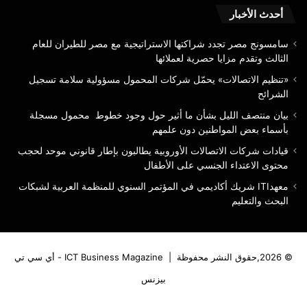
بع
أحدث الأخبار
الم
دون
سامسونج مصر تجدد شراكتها الاستراتيجية مع مصر للطيران للعام
علم
الثالث وتقدم مزايا حصرية لعملائها
«تنظيم الاتصالات» يحمّل شركات المحمول مسؤولية سلامة تسجيل
الشرائح
بيان منتصف الليل بشأن ما أثير حول وجود خطوط محمول مسجلة
بأسماء بعض المواطنين دون علمهم
قيادات شركات الاتصالات الأوروبية يطالبون بإطار قانوني موحد لحجب
محتوى الاعتداء الجنسي على الأطفال
معهدITI شريك أكاديمي في المؤتمر السنوي للمنظمة العربية لشبكات
البحث والتعليم
© 2026,حقوق النشر محفوظة |
ICT Business Magazine - أي سي تي
بيزنس