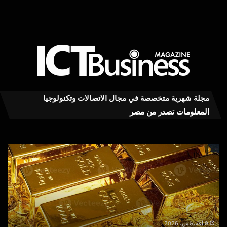
مجلة شهرية متخصصة في مجال الاتصالات وتكنولوجيا
المعلومات تصدر من مصر
«مرصد
رئي
الذهب»:
«ات
أسعار
الب
الذهب
5
ترتفع
سبت
26
185
جنيهًا
بدء
خلال
تطب
9 أغسطس، 2026