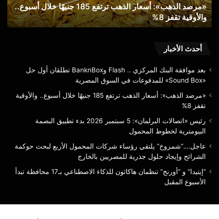
ول
«مرصد الذهب»: أسعار الذهب ترتفع 185 جنيهًا خلال أسبوع..
أسبوع..
الب
والأوقية تقفز 8%
ا
والأوقية
البي
تقفز
لخ
8%
الم
أحدث الأخبار
بعد موافقة البنك المركزي .. Flash وBanknBox تطلقان أول حل
«Sound Box» للمدفوعات في السوق المصرية
«مرصد الذهب»: أسعار الذهب ترتفع 185 جنيهًا خلال أسبوع.. والأوقية
تقفز 8%
رئيس «اتصالات البرلمان»: 5 سبتمبر 2026 بدء تطبيق البصمة
البيومترية لخطوط المحمول
عاجل….”شمروخ” يلتقي رؤساء شركات المحمول الأربع لبحث حوكمة
الشرائح وإيجاد حلول جذرية للمصريين بالخارج
“إيتيدا” و “أورنج” تنظمان هاكاثون للذكاء الاصطناعي بـ17 محافظة تبدأ
الأسبوع المقبل