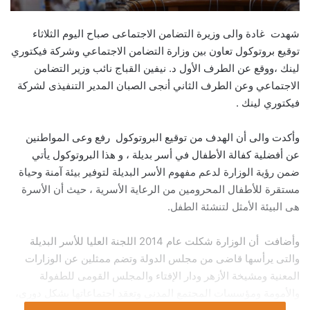
شهدت غادة والى وزيرة التضامن الاجتماعى صباح اليوم الثلاثاء
توقيع بروتوكول تعاون بين وزارة التضامن الاجتماعي وشركة فيكتوري
لينك ،ووقع عن الطرف الأول د. نيفين القباج نائب وزير التضامن
الاجتماعي وعن الطرف الثاني أنجى الصبان المدير التنفيذى لشركة
فيكتوري لينك .
وأكدت والى أن الهدف من توقيع البروتوكول رفع وعى المواطنين
عن أفضلية كفالة الأطفال في أسر بديلة ، و هذا البروتوكول يأتي
ضمن رؤية الوزارة لدعم مفهوم الأسر البديلة لتوفير بيئة آمنة وحياة
مستقرة للأطفال المحرومين من الرعاية الأسرية ، حيث أن الأسرة
هى البيئة الأمثل لتنشئة الطفل.
وأضافت أن الوزارة شكلت عام 2014 اللجنة العليا للأسر البديلة
والتى يرأسها قاضى من مجلس الدولة وتضم ممثلين عن الوزارات
المعنية ومشيخة الأزهر ودار الإفتاء والمجلس القومى للطفولة
والأمومة ومؤسسات المجتمع المدنى وتعقد اجتماعاتها بشكل دورى،