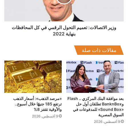
في
الوعي بمفهوم الأسر البديلة من خلال إرسال 10 مليون رسالة نصية
كل
تقوم الوزارة بتصميم المحتوى واختيار الجمهور المستهدف .
المحافظات
بنهاية
2022
وزير الاتصالات: تعميم التحول الرقمي في كل المحافظات
بنهاية 2022
مقالات ذات صلة
بعد موافقة البنك المركزي .. Flash
«مرصد الذهب»: أسعار الذهب
وBanknBox تطلقان أول حل
ترتفع 185 جنيهًا خلال أسبوع..
«Sound Box» للمدفوعات في
والأوقية تقفز 8%
السوق المصرية
9 أغسطس، 2026
9 أغسطس، 2026