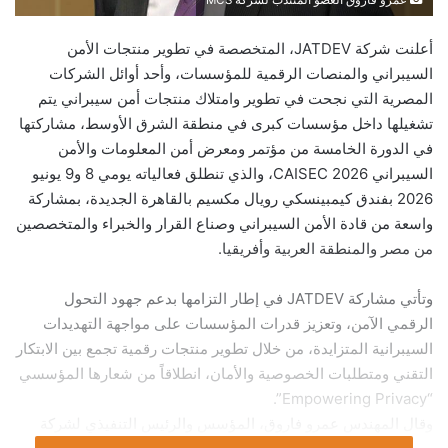
أعلنت شركة JATDEV، المتخصصة في تطوير منتجات الأمن
السيبراني والمنصات الرقمية للمؤسسات، وأحد أوائل الشركات
المصرية التي نجحت في تطوير وامتلاك منتجات أمن سيبراني يتم
تشغيلها داخل مؤسسات كبرى في منطقة الشرق الأوسط، مشاركتها
في الدورة الخامسة من مؤتمر ومعرض أمن المعلومات والأمن
السيبراني CAISEC 2026، والذي تنطلق فعالياته يومي 8 و9 يونيو
2026 بفندق كيمبينسكي رويال مكسيم بالقاهرة الجديدة، بمشاركة
واسعة من قادة الأمن السيبراني وصناع القرار والخبراء والمتخصصين
من مصر والمنطقة العربية وأفريقيا.
وتأتي مشاركة JATDEV في إطار التزامها بدعم جهود التحول
الرقمي الآمن، وتعزيز قدرات المؤسسات على مواجهة التهديدات
السيبرانية المتزايدة، من خلال تطوير منتجات رقمية تجمع بين الابتكار
التقني ومتطلبات الخصوصية والأمان، انطلاقاً من شعارها المؤسسي
“Empowering Privacy”.
وقال المهندس عمرو فاروق، المؤسس والرئيس التنفيذي لشركة