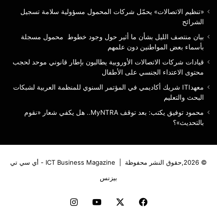
دون
«تنظيم الاتصالات» يحمّل شركات المحمول مسؤولية سلامة تسجيل
علمهم
الشرائح
بيان منتصف الليل بشأن ما أثير حول وجود خطوط محمول مسجلة
بأسماء بعض المواطنين دون علمهم
قيادات شركات الاتصالات الأوروبية يطالبون بإطار قانوني موحد لحجب
محتوى الاعتداء الجنسي على الأطفال
معهدITI شريك أكاديمي في المؤتمر السنوي للمنظمة العربية لشبكات
البحث والتعليم
محمود توفيق يكتب: بعد توقف MyNTRA.. هل يكفي شعار «نقوم
بالتحديث»؟
© 2026,حقوق النشر محفوظة |
ICT Business Magazine - أي سي تي
بيزنس
فيسبوك
‫X
‫YouTube
انستقرام