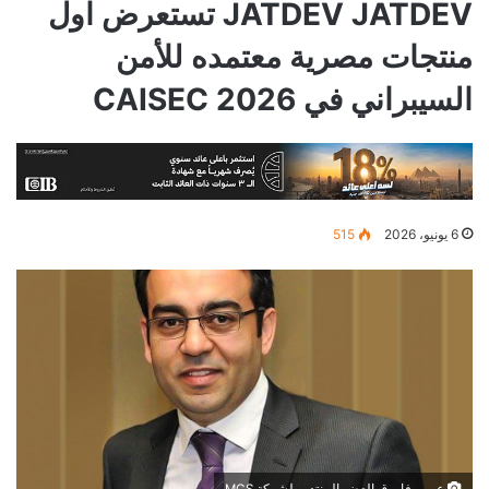
JATDEV JATDEV تستعرض اول
منتجات مصرية معتمده للأمن
السيبراني في CAISEC 2026
6 يونيو، 2026
515
عمرو فاروق العضو المنتدب لشركة MCS