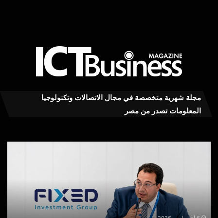
مجلة شهرية متخصصة في مجال الاتصالات وتكنولوجيا
المعلومات تصدر من مصر
محمود
عاج
توفيق
..ت
يكتب:
MY
بعد
RA
توقف
يست
MyNTRA..
كفا
هل
في
يكفي
خدم
6 أغسطس، 2026