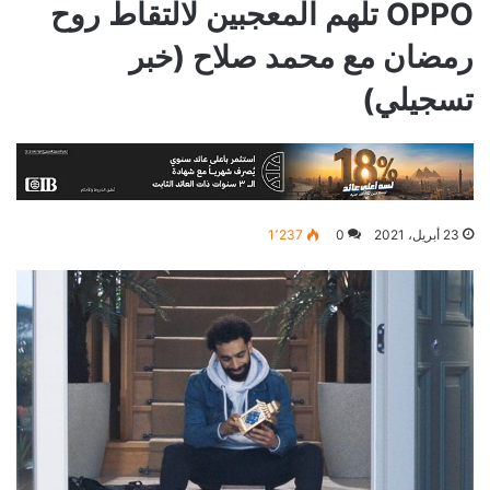
OPPO تلهم المعجبين لالتقاط روح
رمضان مع محمد صلاح (خبر
تسجيلي)
23 أبريل، 2021
0
1٬237