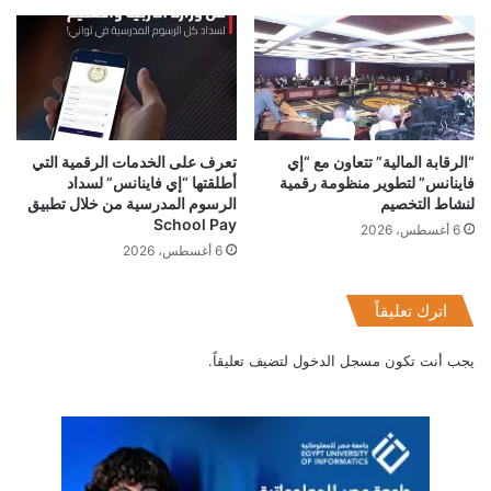
الفرصة للظهور في فيديو العيد على صفحات OPPO الرسمية.
تستمر المسابقة من 19 إبريل إلى 9 مايو 2021.
“الرقابة المالية” تتعاون مع “إي
تعرف على الخدمات الرقمية التي
فاينانس” لتطوير منظومة رقمية
أطلقتها “إي فاينانس” لسداد
لنشاط التخصيم
الرسوم المدرسية من خلال تطبيق
School Pay
6 أغسطس، 2026
6 أغسطس، 2026
اوبو
رمضان
محمد صلاح
اترك تعليقاً
يجب أنت تكون
مسجل الدخول
لتضيف تعليقاً.