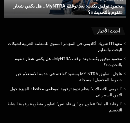
محمود توفيق يكتب: بعد توقف MyNTRA.. هل يكفي شعار
شعار
الا
«نقوم بالتحديث»؟
ع
«نقوم
عن
بالتحديث»؟
خط
الم
الم
أحدث الأخبار
معهدITI شريك أكاديمي في المؤتمر السنوي للمنظمة العربية لشبكات
البحث والتعليم
محمود توفيق يكتب: بعد توقف MyNTRA.. هل يكفي شعار «نقوم
بالتحديث»؟
عاجل ..تطبيق MY NTRA يستعيد كفاءته في خدمة الاستعلام عن
خطوط المحمول المسجلة
“القومي للاتصالات” ينظم ندوة توعوية لموظفي محافظة الجيزة حول
الأمن السيبراني
“الرقابة المالية” تتعاون مع “إي فاينانس” لتطوير منظومة رقمية لنشاط
التخصيم