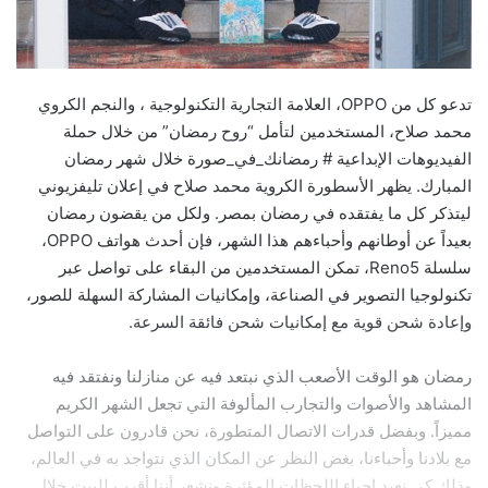
تدعو كل من OPPO، العلامة التجارية التكنولوجية ، والنجم الكروي
محمد صلاح، المستخدمين لتأمل “روح رمضان” من خلال حملة
الفيديوهات الإبداعية # رمضانك_في_صورة خلال شهر رمضان
المبارك. يظهر الأسطورة الكروية محمد صلاح في إعلان تليفزيوني
ليتذكر كل ما يفتقده في رمضان بمصر. ولكل من يقضون رمضان
بعيداً عن أوطانهم وأحباءهم هذا الشهر، فإن أحدث هواتف OPPO،
سلسلة Reno5، تمكن المستخدمين من البقاء على تواصل عبر
تكنولوجيا التصوير في الصناعة، وإمكانيات المشاركة السهلة للصور،
وإعادة شحن قوية مع إمكانيات شحن فائقة السرعة.
رمضان هو الوقت الأصعب الذي نبتعد فيه عن منازلنا ونفتقد فيه
المشاهد والأصوات والتجارب المألوفة التي تجعل الشهر الكريم
مميزاً. وبفضل قدرات الاتصال المتطورة، نحن قادرون على التواصل
مع بلادنا وأحباءنا، بغض النظر عن المكان الذي نتواجد به في العالم،
وذلك كي نعيد إحياء اللحظات المؤثرة ونشعر أننا أقرب للبيت خلال