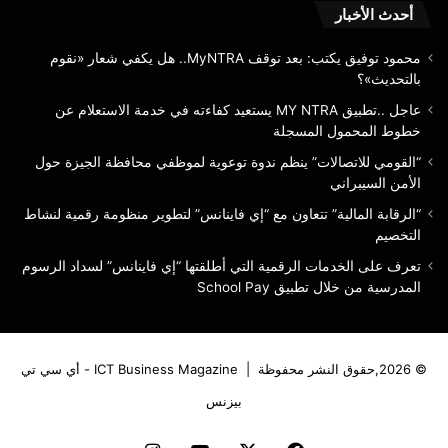
المسجلة
أحدث الأخبار
محمود توفيق يكتب: بعد توقف MyNTRA.. هل يكفي شعار «نقوم
بالتحديث»؟
عاجل ..تطبيق MY NTRA يستعيد كفاءته في خدمة الاستعلام عن
خطوط المحمول المسجلة
“القومي للاتصالات” ينظم ندوة توعوية لموظفي محافظة الجيزة حول
الأمن السيبراني
“الرقابة المالية” تتعاون مع “إي فاينانس” لتطوير منظومة رقمية لنشاط
التخصيم
تعرف على الخدمات الرقمية التي أطلقتها “إي فاينانس” لسداد الرسوم
المدرسية من خلال تطبيق School Pay
© 2026,حقوق النشر محفوظة |
ICT Business Magazine - أي سي تي
بيزنس