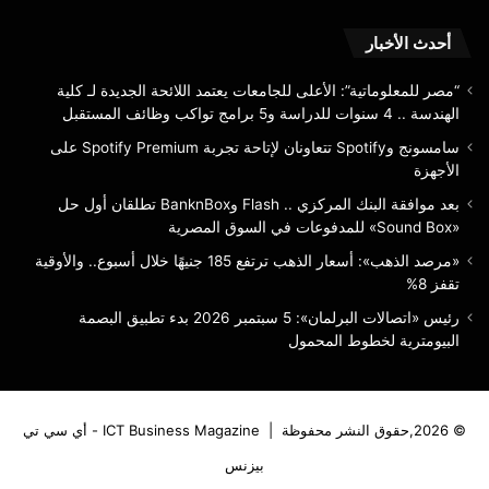
للم
أحدث الأخبار
في
الس
“مصر للمعلوماتية”: الأعلى للجامعات يعتمد اللائحة الجديدة لـ كلية
الم
الهندسة .. 4 سنوات للدراسة و5 برامج تواكب وظائف المستقبل
سامسونج وSpotify تتعاونان لإتاحة تجربة Spotify Premium على
الأجهزة
بعد موافقة البنك المركزي .. Flash وBanknBox تطلقان أول حل
«Sound Box» للمدفوعات في السوق المصرية
«مرصد الذهب»: أسعار الذهب ترتفع 185 جنيهًا خلال أسبوع.. والأوقية
تقفز 8%
رئيس «اتصالات البرلمان»: 5 سبتمبر 2026 بدء تطبيق البصمة
البيومترية لخطوط المحمول
© 2026,حقوق النشر محفوظة |
ICT Business Magazine - أي سي تي
بيزنس