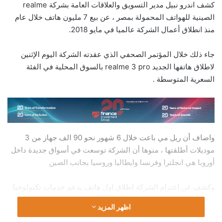
كشف اندرو نبيل مدير التسويق والعلاقات العامة بشركة realme
الصينية للهواتف المحمولة بمصر ، عن بيع 7 مليون هاتف خلال عام
منذ انطلاق أعمال الشركة عالميا في مايو 2018.
جاء ذلك خلال المؤتمر الصحفي الذي عقدته الشركة اليوم الإثنين
لاطلاق هاتفها الجديد realme 3 pro بالسوق المحلية في الفئة
السعرية المتوسطة .
واضاف أن ريل مي باعت خلال 6 شهور نحو 90 الف جهاز من 3
موديلات أطلقتها ، منوها أن الشركة توسعت في أسواق جديدة داخل
أوروبا هي انجلترا وفرنسا وايطاليا وروسيا بجانب الصين
وكشف عن اعتزام الشركة اطلاق اول هاتف يدعم خدمات تكنولوجيا
الجيل الخامس للاتصالات قبل نهاية العام الحالي ، مشيرا إلي أن
اظهر المزيد
هواتف ريل مي تأتي في المركز الثالث من حيث حجم المبيعات