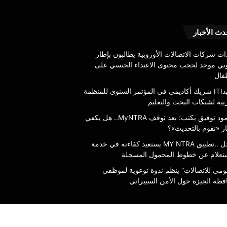
عاجل
دث الأخبار
..تطبيق
MY
ات شركات الاتصالات الأوروبية يطالبون بإطار
NTRA
وني موحد لحجب محتوى الاعتداء الجنسي على
يستعيد
طفال
كفاءته
6 أغسطس، 2026
معهدITI شريك أكاديمي في المؤتمر السنوي للمنظمة
في
بية لشبكات البحث والتعليم
خدمة
محمود توفيق يكتب: بعد توقف MyNTRA..
في خدمة الاستعلام عن
الاستعلام
محمود توفيق يكتب: بعد توقف MyNTRA.. هل يكفي
ي شعار «نقوم بالتحديث»؟
المسجلة
عن
ر «نقوم بالتحديث»؟
خطوط
عاجل ..تطبيق MY NTRA يستعيد كفاءته في خدمة
المحمول
ستعلام عن خطوط المحمول المسجلة
المسجلة
قومي للاتصالات” ينظم ندوة توعوية لموظفي
فظة الجيزة حول الأمن السيبراني