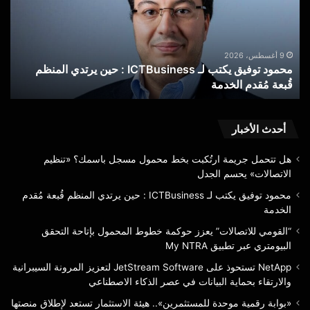
ICTBusiness
خط
:
الم
حين
بإتا
يرتدي
الت
9 أغسطس، 2026
محمود توفيق يكتب لـ ICTBusiness : حين يرتدي المنظم
“
المنظم
الب
قُبعة مُقدم الخدمة
ا
قُبعة
عبر
مُقدم
تطب
الخدمة
My
RA
أحدث الأخبار
هل تتحمل جريمة ارتُكبت بخط محمول مسجل باسمك؟ «تنظيم
الاتصالات» يحسم الجدل
محمود توفيق يكتب لـ ICTBusiness : حين يرتدي المنظم قُبعة مُقدم
الخدمة
“القومي للاتصالات” يعزز حوكمة خطوط المحمول بإتاحة التحقق
البيومتري عبر تطبيق My NTRA
NetApp تستحوذ على JetStream Software لتعزيز المرونة السيبرانية
والارتقاء بحماية البيانات في عصر الذكاء الاصطناعي
«بوابة رقمية موحدة للمستثمرين».. هيئة الاستثمار تستعد لإطلاق منصتها