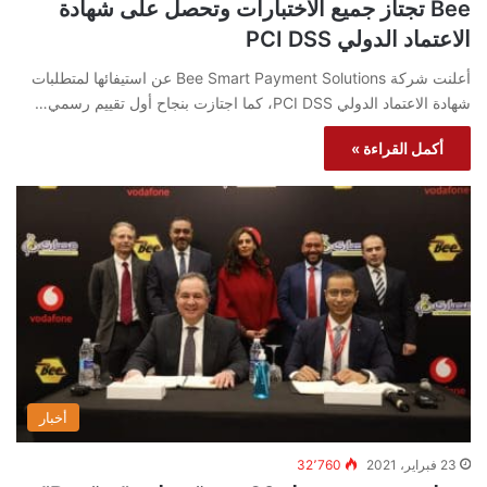
Bee تجتاز جميع الاختبارات وتحصل على شهادة
الاعتماد الدولي PCI DSS
أعلنت شركة Bee Smart Payment Solutions عن استيفائها لمتطلبات
شهادة الاعتماد الدولي PCI DSS، كما اجتازت بنجاح أول تقييم رسمي…
أكمل القراءة »
أخبار
23 فبراير، 2021
32٬760