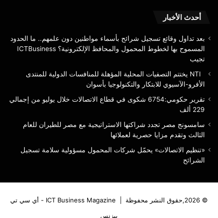
للابتكار
والتكنولوجيا
أحدث الأخبار
بأسوان
بعد تداول وقائع تسجيل شرائح بأسماء مواطنين دون علمهم.. ما الحدود
المسموح بها لخطوط المحمول والمحافظ الإلكترونية؟ ICTBusiness
تجيب
NTI يختتم التصفيات المحلية المؤهلة للمنافسات الدولية للمنتدى
الأفرو-الآسيوي للابتكار والتكنولوجيا بأسوان
تقرير حكومي:6754 شكوى في قطاع الاتصالات خلال يوليو من إجمالي
229 ألف
سامسونج مصر تجدد شراكتها الاستراتيجية مع مصر للطيران للعام
الثالث وتقدم مزايا حصرية لعملائها
«تنظيم الاتصالات» يحمّل شركات المحمول مسؤولية سلامة تسجيل
الشرائح
© 2026,حقوق النشر محفوظة |
ICT Business Magazine - أي سي تي
بيزنس