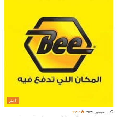
أخبار
30 سبتمبر، 2021
1٬217