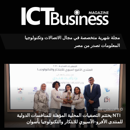
مجلة شهرية متخصصة في مجال الاتصالات وتكنولوجيا
المعلومات تصدر من مصر
تقر
NTI
يختتم
شك
التصفيات
في
المحلية
قطا
المؤهلة
الا
للمنافسات
خلا
الدولية
يول
8 أغسطس، 2026
NTI يختتم التصفيات المحلية المؤهلة للمنافسات الدولية
للمنتدى
إجم
للمنتدى الأفرو-الآسيوي للابتكار والتكنولوجيا بأسوان
يو
الأفرو-
29
الآسيوي
ألف