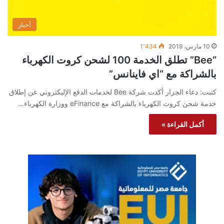
أخبار
10 مارس، 2019
1٬434
“Bee” تطلق الخدمة 100 لشحن كروت الكهرباء
بالشراكة مع “اي فاينانس”
كتبت: دعاء الجزار أكدت شركة Bee لخدمات الدفع الإليكتروني عن إطلاق
خدمة شحن كروت الكهرباء بالشراكة مع eFinance ووزارة الكهرباء…
أكمل القراءة »