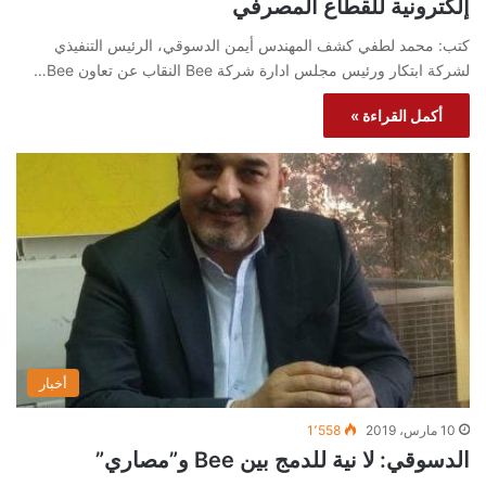
إلكترونية للقطاع المصرفي
كتب: محمد لطفي كشف المهندس أيمن الدسوقي، الرئيس التنفيذي
لشركة ابتكار ورئيس مجلس ادارة شركة Bee النقاب عن تعاون Bee…
أكمل القراءة »
أخبار
10 مارس، 2019
1٬558
الدسوقي: لا نية للدمج بين Bee و”مصاري”