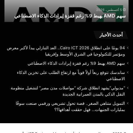
الذكاء
الط
س
الاصطناعي
على
5 أغسطس، 2026
سهم AMD يهبط 9% رغم قفزة إيرادات الذكاء الاصطناعي
ا
تخز
الذك
الا
أحدث الأخبار
94 يومًا على انطلاق Cairo ICT 2026.. العد التنازلي يبدأ لأكبر معرض
ومؤتمر للتكنولوجيا في الشرق الأوسط وإفريقيا
سهم AMD يهبط 9% رغم قفزة إيرادات الذكاء الاصطناعي
ساندسك تتوقع ربعاً أولاً قوياً مع ارتفاع الطلب على تخزين الذكاء
الاصطناعي
“مدبولي”يشهد انطلاق شركة “مواصلات مدن مصر” لتشغيل منظومة
النقل الذكي بالمدن العمرانية الجديدة
التمويل متناهي الصغر.. قصة تحول تشريعي ورقمي صنعت سوقًا
بمليارات الجنيهات… فهل حققت أهدافها؟؟