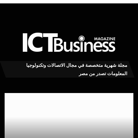
مجلة شهرية متخصصة في مجال الاتصالات وتكنولوجيا
المعلومات تصدر من مصر
سهم
سا
AMD
تتو
يهبط
ربعا
9%
أولاً
رغم
قويا
قفزة
مع
إيرادات
ارت