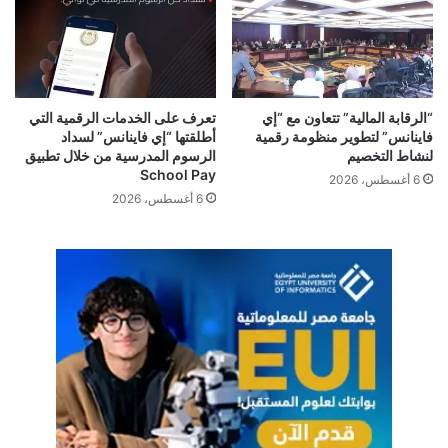
والاستثماري الذي شهده المعرض، والذي تحوّل إلى منصة رئيسية
لإبرام اتفاقيات واستحواذات تعكس النمو المتسارع لقطاع الشركات
الناشئة المعتمدة على الذكاء الاصطناعي في مصر والمنطقة.
“الرقابة المالية” تتعاون مع “إي
تعرف على الخدمات الرقمية التي
فاينانس” لتطوير منظومة رقمية
أطلقتها “إي فاينانس” لسداد
لنشاط التخصيم
الرسوم المدرسية من خلال تطبيق
School Pay
6 أغسطس، 2026
6 أغسطس، 2026
إضافة فينشيرز
استخولذ
شركة ماشئة
عصام علي