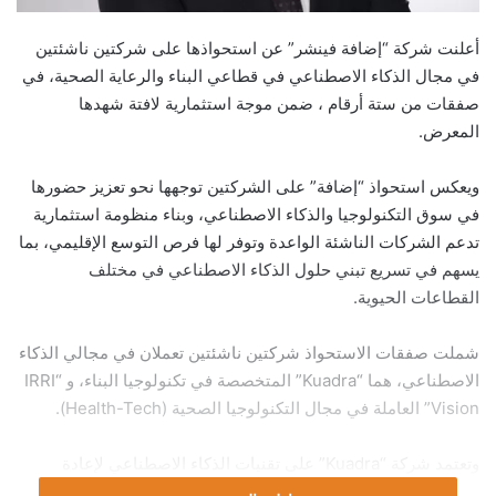
أعلنت شركة “إضافة فينشر” عن استحواذها على شركتين ناشئتين
في مجال الذكاء الاصطناعي في قطاعي البناء والرعاية الصحية، في
صفقات من ستة أرقام ، ضمن موجة استثمارية لافتة شهدها
المعرض.
ويعكس استحواذ “إضافة” على الشركتين توجهها نحو تعزيز حضورها
في سوق التكنولوجيا والذكاء الاصطناعي، وبناء منظومة استثمارية
تدعم الشركات الناشئة الواعدة وتوفر لها فرص التوسع الإقليمي، بما
يسهم في تسريع تبني حلول الذكاء الاصطناعي في مختلف
القطاعات الحيوية.
شملت صفقات الاستحواذ شركتين ناشئتين تعملان في مجالي الذكاء
الاصطناعي، هما “Kuadra” المتخصصة في تكنولوجيا البناء، و “IRRI
Vision” العاملة في مجال التكنولوجيا الصحية (Health-Tech).
وتعتمد شركة “Kuadra” على تقنيات الذكاء الاصطناعي لإعادة
صياغة أساليب تخطيط وإدارة وتنفيذ المشروعات الإنشائية الكبرى،