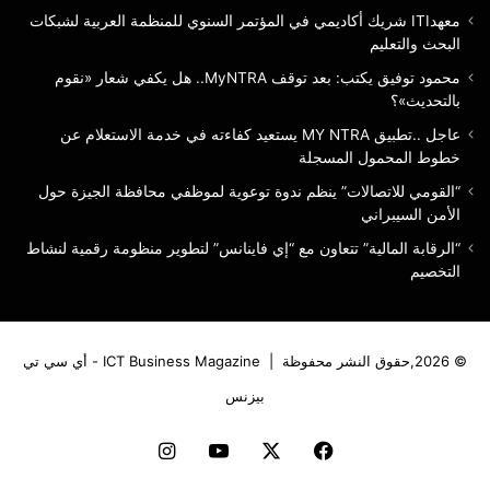
معهدITI شريك أكاديمي في المؤتمر السنوي للمنظمة العربية لشبكات
البحث والتعليم
محمود توفيق يكتب: بعد توقف MyNTRA.. هل يكفي شعار «نقوم
بالتحديث»؟
عاجل ..تطبيق MY NTRA يستعيد كفاءته في خدمة الاستعلام عن
خطوط المحمول المسجلة
“القومي للاتصالات” ينظم ندوة توعوية لموظفي محافظة الجيزة حول
الأمن السيبراني
“الرقابة المالية” تتعاون مع “إي فاينانس” لتطوير منظومة رقمية لنشاط
التخصيم
© 2026,حقوق النشر محفوظة |
ICT Business Magazine - أي سي تي
بيزنس
فيسبوك
‫X
‫YouTube
انستقرام