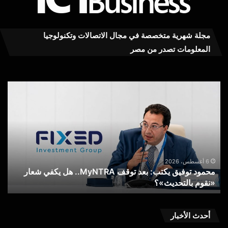
مجلة شهرية متخصصة في مجال الاتصالات وتكنولوجيا
المعلومات تصدر من مصر
محمود
عاج
توفيق
..ت
يكتب:
MY
بعد
RA
توقف
يست
MyNTRA..
كفا
هل
في
يكفي
خدم
6 أغسطس، 2026
محمود توفيق يكتب: بعد توقف MyNTRA.. هل يكفي شعار
شعار
الا
«نقوم بالتحديث»؟
ع
«نقوم
عن
بالتحديث»؟
خط
الم
الم
أحدث الأخبار